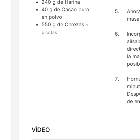
240
g
de Harina
40
g
de Cacao puro
Ahora
en polvo
masa
550
g
de Cerezas
o
picotas
Incor
alísa
direc
la ma
posib
Horne
minut
Despu
de en
VÍDEO