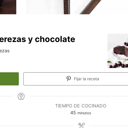
erezas y chocolate
rezas
Fijar la receta
TIEMPO DE COCINADO
minutos
45
minutos