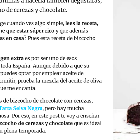
te animas a hacerla también degustarás,
ho de cerezas y chocolate.
rge cuando ves algo simple,
lees la receta,
ne que estar súper rico
y que además
es en casa
? Pues esta receta de bizcocho
irgen extra
es por ser uno de esos
e toda España. Aunque debido a que su
 puedes optar por emplear aceite de
ermitir, prueba la mezcla del aceite de oliva
 que me encanta.
s de bizcocho de chocolate con cerezas,
Tarta Selva Negra
, pero hay mucha
osa. Por eso, en este post te voy a enseñar
zcocho de cerezas
y chocolate
que es ideal
en plena temporada.