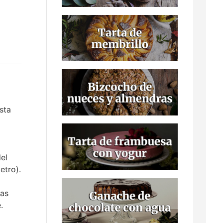
sta
el
etro).
gas
.