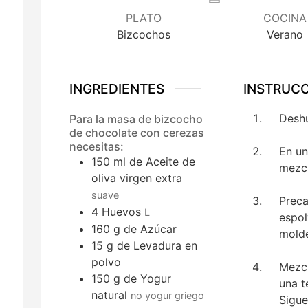
PLATO
COCINA
Bizcochos
Verano
INGREDIENTES
INSTRUC
Deshu
Para la masa de bizcocho
de chocolate con cerezas
necesitas:
En un
150
ml
de Aceite de
mezcl
oliva virgen extra
suave
Preca
4
Huevos
L
espol
160
g
de Azúcar
molde
15
g
de Levadura en
polvo
Mezcl
150
g
de Yogur
una t
natural
no yogur griego
Sigue