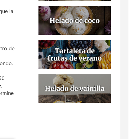
que la
ntro de
fondo.
50
.
ermine