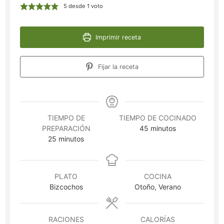
5
desde 1 voto
Imprimir receta
Fijar la receta
TIEMPO DE
TIEMPO DE COCINADO
minutos
PREPARACIÓN
45
minutos
minutos
25
minutos
PLATO
COCINA
Bizcochos
Otoño, Verano
RACIONES
CALORÍAS