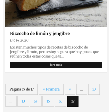
Bizcocho de limón y jengibre
Dic 14, 2020
Existen muchos tipos de recetas de bizcocho de
jengibre y limón, pero estoy segura que hay pocas que
reúnen todas estas cosas que te...
leer más
Página 17 de 17
« Primera
«
...
10
...
13
14
15
16
17