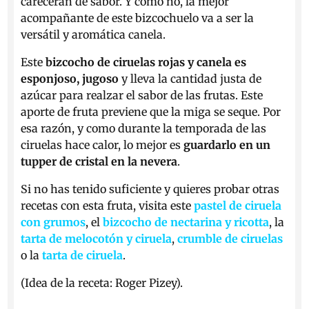
carecerán de sabor. Y cómo no, la mejor
acompañante de este bizcochuelo va a ser la
versátil y aromática canela.
Este
bizcocho de ciruelas rojas y canela es
esponjoso, jugoso
y lleva la cantidad justa de
azúcar para realzar el sabor de las frutas. Este
aporte de fruta previene que la miga se seque. Por
esa razón, y como durante la temporada de las
ciruelas hace calor, lo mejor es
guardarlo en un
tupper de cristal en la nevera
.
Si no has tenido suficiente y quieres probar otras
recetas con esta fruta, visita este
pastel de ciruela
con grumos
, el
bizcocho de nectarina y ricotta
, la
tarta de melocotón y ciruela
,
crumble de ciruelas
o la
tarta de ciruela
.
(Idea de la receta: Roger Pizey).