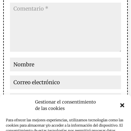
Gestionar el consentimiento
de las cookies
Guarda mi nombre, correo electrónico y web en este
Para ofrecer las mejores experiencias, utilizamos tecnologías como las
navegador para la próxima vez que comente.
cookies para almacenar y/o acceder a la información del dispositivo. El
consentimiento de estas tecnologías nos permitirá procesar datos