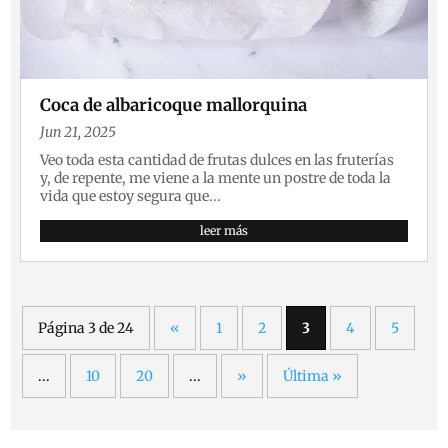
Coca de albaricoque mallorquina
Jun 21, 2025
Veo toda esta cantidad de frutas dulces en las fruterías
y, de repente, me viene a la mente un postre de toda la
vida que estoy segura que...
leer más
Página 3 de 24
«
1
2
3
4
5
...
10
20
...
»
Última »