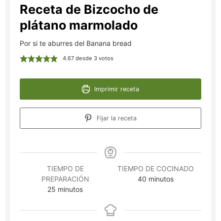
Receta de Bizcocho de
plátano marmolado
Por si te aburres del Banana bread
4.67
desde
3
votos
Imprimir receta
Fijar la receta
TIEMPO DE
TIEMPO DE COCINADO
minutos
PREPARACIÓN
40
minutos
minutos
25
minutos