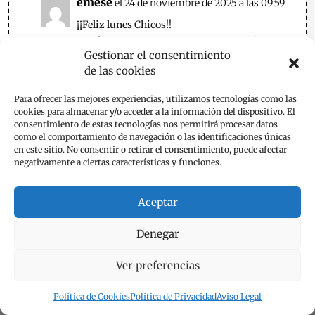
emese
el 24 de noviembre de 2025 a las 09:59
¡¡Feliz lunes Chicos!!
Muchas gracias por vuestro comentario. Que
Gestionar el consentimiento
bien que os resultó simple y amena esta
de las cookies
receta de bizcocho marmolado de plátano.
Responder
Para ofrecer las mejores experiencias, utilizamos tecnologías como las
cookies para almacenar y/o acceder a la información del dispositivo. El
consentimiento de estas tecnologías nos permitirá procesar datos
como el comportamiento de navegación o las identificaciones únicas
Aliamy
el 17 de enero de 2026 a las 11:05
en este sitio. No consentir o retirar el consentimiento, puede afectar
negativamente a ciertas características y funciones.
Exquisito, muchas gracias, lo hice y me encantó
Aceptar
Denegar
Responder
Ver preferencias
emese
el 17 de enero de 2026 a las 11:30
Política de Cookies
Política de Privacidad
Aviso Legal
Hola,