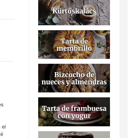
es
 el
té