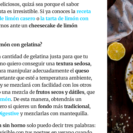
liciosos, quizá sea porque el sabor
ta es irresistible. Si ya conoces la
receta
e limón casero
o
la tarta de limón con
temos ante un
cheesecake de limón
imón con gelatina?
a cantidad de gelatina justa para que tu
omo quiero conseguir una
textura sedosa
,
ara manipular adecuadamente el
queso
portante que esté a temperatura ambiente,
 se mezclará con facilidad con los otros
o una mezcla de
frutos secos y dátiles
, que
imón
. De esta manera, obtendrás un
Pero si quieres un
fondo
más
tradicional
,
Digestive
y mezclarlas con mantequilla.
n sin horno
solo puedo decir tres palabras:
 invisible con tus postres en verano cuando