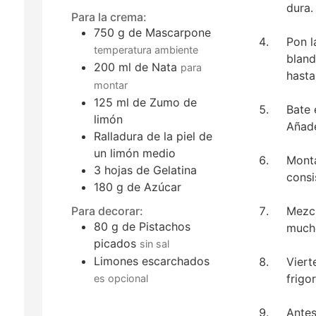
dura.
Para la crema:
750
g
de Mascarpone
Pon l
temperatura ambiente
bland
200
ml
de Nata
para
hasta
montar
125
ml
de Zumo de
Bate 
limón
Añade
Ralladura de la piel de
un limón medio
Monta
3
hojas
de Gelatina
consi
180
g
de Azúcar
Mezcl
Para decorar:
80
g
de Pistachos
mucho
picados
sin sal
Limones escarchados
Viert
frigor
es opcional
Antes