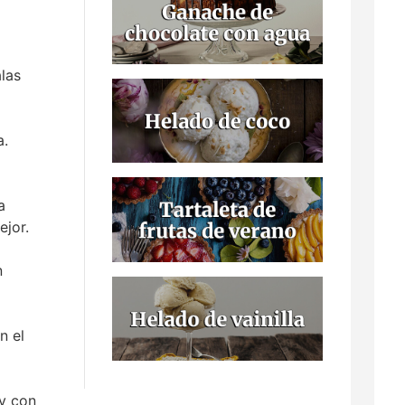
las
a.
a
ejor.
n
n el
 y con