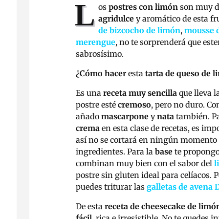
L
os
postres con limón
son muy de
agridulce
y aromático de esta fru
de bizcocho de limón
,
mousse d
merengue
, no te sorprenderá que es
sabrosísimo.
¿Cómo hacer
esta
tarta de queso de l
Es una
receta muy sencilla
que lleva l
postre esté
cremoso
, pero no duro. C
añado
mascarpone
y
nata
también. P
crema
en esta clase de recetas, es im
así no se cortará en ningún momento y
ingredientes. Para la
base
te propong
combinan muy bien con el sabor del
l
postre sin gluten ideal para celíacos. 
puedes triturar las
galletas de avena 
De esta
receta de cheesecake de limó
fácil
, rica e irresistible. No te quedes