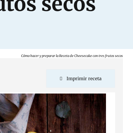
utos secos
Cómo hacer y preparar la Receta de Cheesecake con tres frutos secos
Imprimir receta