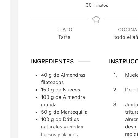
minutos
30
minutos
PLATO
COCINA
Tarta
todo el a
INGREDIENTES
INSTRUC
40
g
de Almendras
Muele
fileteadas
150
g
de Nueces
Derrit
100
g
de Almendra
molida
Junta
50
g
de Mantequilla
tritu
100
g
de Dátiles
almen
naturales
desmo
ya sin los
molde
huesos y blandos