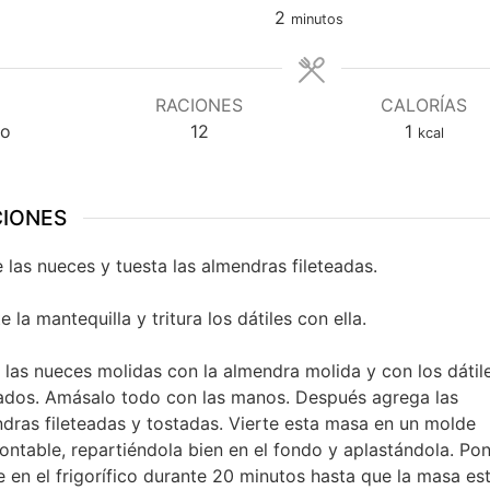
minutos
2
minutos
RACIONES
CALORÍAS
ño
12
1
kcal
CIONES
 las nueces y tuesta las almendras fileteadas.
e la mantequilla y tritura los dátiles con ella.
 las nueces molidas con la almendra molida y con los dátil
rados. Amásalo todo con las manos. Después agrega las
dras fileteadas y tostadas. Vierte esta masa en un molde
ntable, repartiéndola bien en el fondo y aplastándola. Pon
 en el frigorífico durante 20 minutos hasta que la masa es