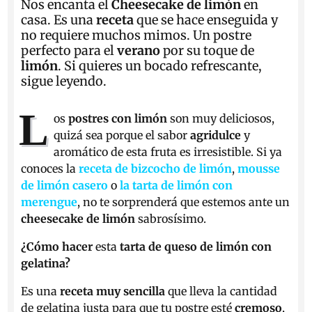
Nos encanta el
Cheesecake de limón
en
casa. Es una
receta
que se hace enseguida y
no requiere muchos mimos. Un postre
perfecto para el
verano
por su toque de
limón
. Si quieres un bocado refrescante,
sigue leyendo.
L
os
postres con limón
son muy deliciosos,
quizá sea porque el sabor
agridulce
y
aromático de esta fruta es irresistible. Si ya
conoces la
receta de bizcocho de limón
,
mousse
de limón casero
o
la tarta de limón con
merengue
, no te sorprenderá que estemos ante un
cheesecake de limón
sabrosísimo.
¿Cómo hacer
esta
tarta de queso de limón con
gelatina?
Es una
receta muy sencilla
que lleva la cantidad
de gelatina justa para que tu postre esté
cremoso
,