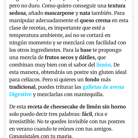
pero no duro. Como quiero conseguir una
textura
sedosa
, añado
mascarpone
y
nata
también. Para
manipular adecuadamente el
queso crema
en esta
clase de recetas, es importante que esté a
temperatura ambiente, así no se cortará en
ningún momento y se mezclará con facilidad con
los otros ingredientes. Para la
base
te propongo
una mezcla de
frutos secos y dátiles
, que
combinan muy bien con el sabor del
limón
. De
esta manera, obtendrás un postre sin gluten ideal
para celíacos. Pero si quieres un
fondo
más
tradicional
, puedes triturar las
galletas de avena
Digestive
y mezclarlas con mantequilla.
De esta
receta de cheesecake de limón sin horno
solo puedo decir tres palabras:
fácil
, rica e
irresistible. No te quedes invisible con tus postres
en verano cuando te reúnes con tus amigos.
Conquístales con tu magia.