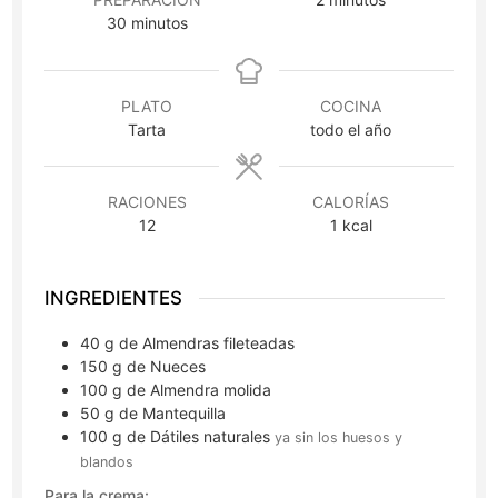
minutos
30
minutos
PLATO
COCINA
Tarta
todo el año
RACIONES
CALORÍAS
12
1
kcal
INGREDIENTES
40
g
de Almendras fileteadas
150
g
de Nueces
100
g
de Almendra molida
50
g
de Mantequilla
100
g
de Dátiles naturales
ya sin los huesos y
blandos
Para la crema: