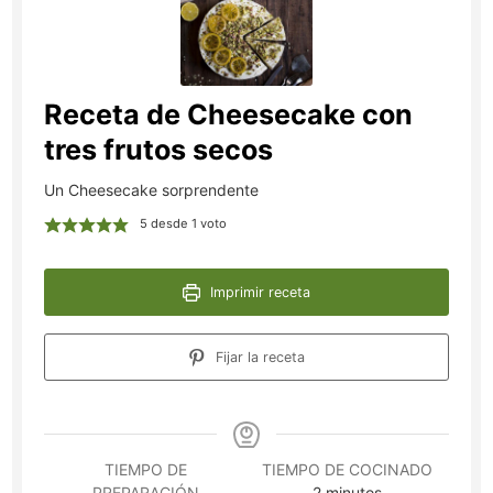
Receta de Cheesecake con
tres frutos secos
Un Cheesecake sorprendente
5
desde 1 voto
Imprimir receta
Fijar la receta
TIEMPO DE
TIEMPO DE COCINADO
minutos
PREPARACIÓN
2
minutos