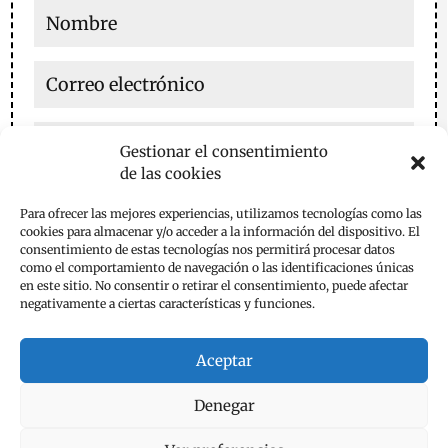
Gestionar el consentimiento
de las cookies
Guarda mi nombre, correo electrónico y web en este
Para ofrecer las mejores experiencias, utilizamos tecnologías como las
navegador para la próxima vez que comente.
cookies para almacenar y/o acceder a la información del dispositivo. El
consentimiento de estas tecnologías nos permitirá procesar datos
Enviar comentario
como el comportamiento de navegación o las identificaciones únicas
en este sitio. No consentir o retirar el consentimiento, puede afectar
negativamente a ciertas características y funciones.
Aceptar
Denegar
Aviso Legal
Política de Privacidad
Política de Cookies
Contacta