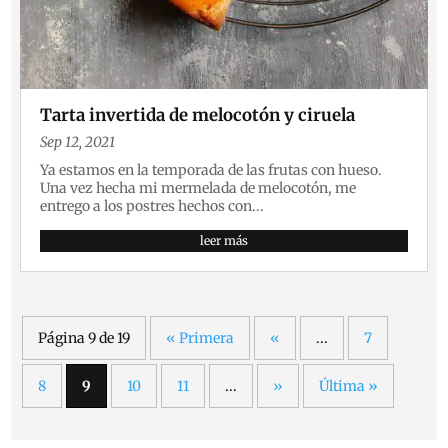
Tarta invertida de melocotón y ciruela
Sep 12, 2021
Ya estamos en la temporada de las frutas con hueso.
Una vez hecha mi mermelada de melocotón, me
entrego a los postres hechos con...
leer más
Página 9 de 19
« Primera
«
...
7
8
9
10
11
...
»
Última »