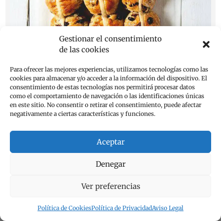
Gestionar el consentimiento
de las cookies
Para ofrecer las mejores experiencias, utilizamos tecnologías como las
cookies para almacenar y/o acceder a la información del dispositivo. El
consentimiento de estas tecnologías nos permitirá procesar datos
como el comportamiento de navegación o las identificaciones únicas
en este sitio. No consentir o retirar el consentimiento, puede afectar
negativamente a ciertas características y funciones.
Hot Cross Buns
Aceptar
Mar 31, 2024
Año tras año, este bollo inglés conquista más y más
Denegar
corazones. No me sorprende, porque detrás de la receta
de los Hot Cross Buns hay mucha...
Ver preferencias
leer más
Política de Cookies
Política de Privacidad
Aviso Legal