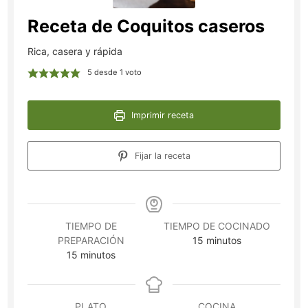
Receta de Coquitos caseros
Rica, casera y rápida
5
desde 1 voto
Imprimir receta
Fijar la receta
TIEMPO DE
TIEMPO DE COCINADO
minutos
PREPARACIÓN
15
minutos
minutos
15
minutos
PLATO
COCINA