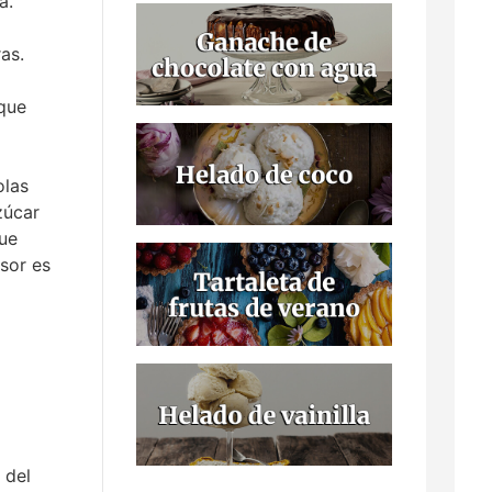
a.
as.
que
olas
zúcar
ue
osor es
 del