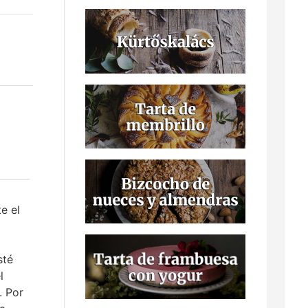
e el
sté
l
. Por