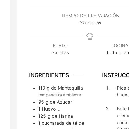
TIEMPO DE PREPARACIÓN
minutos
25
minutos
PLATO
COCINA
Galletas
todo el a
INGREDIENTES
INSTRUC
110
g
de Mantequilla
Pica 
huevo
temperatura ambiente
95
g
de Azúcar
Bate 
1
Huevo
L
cremo
125
g
de Harina
cacao
1
cucharada de té
de