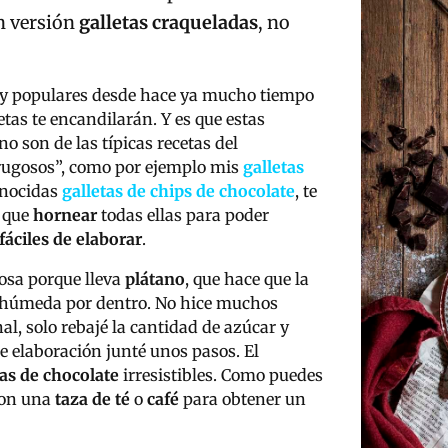
en versión
galletas craqueladas
, no
 populares desde hace ya mucho tiempo
etas te encandilarán. Y es que estas
no son de las típicas recetas del
 rugosos”, como por ejemplo mis
galletas
onocidas
galletas de chips de chocolate
, te
s que
hornear
todas ellas para poder
fáciles de elaborar
.
iosa porque lleva
plátano
, que hace que la
co húmeda por dentro. No hice muchos
al, solo rebajé la cantidad de azúcar y
de elaboración junté unos pasos. El
as de chocolate
irresistibles. Como puedes
con una
taza de té
o
café
para obtener un