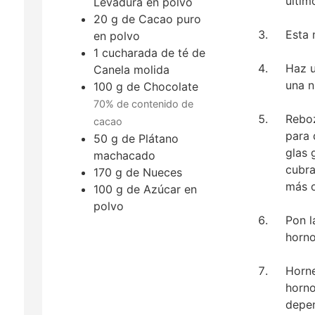
últim
Levadura en polvo
20
g
de Cacao puro
Esta 
en polvo
1
cucharada de té
de
Haz u
Canela molida
una n
100
g
de Chocolate
70% de contenido de
Reboz
cacao
para 
50
g
de Plátano
glas 
machacado
cubra
170
g
de Nueces
más 
100
g
de Azúcar en
polvo
Pon l
horno
Horne
horno
depen