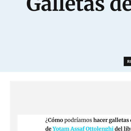
Galletas d
R
¿
Cómo
podríamos
hacer galletas
de
Yotam Assaf Ottolenghi
del li