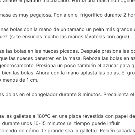
o añade el plátano machacado. Forma una masa homogéne
masa es muy pegajosa. Ponla en el frigorífico durante 2 hor
nas bolas con la mano de un tamaño un pelín más grande 
uez (si te ensucias mucho las manos lávatelas con agua).
a las bolas en las nueces picadas. Después presiona las b
que las nueces penetren en la masa. Reboza las bolas en a
generosamente. Presiona un poco también el azúcar para q
 bien las bolas. Ahora con la mano aplasta las bolas. El gr
o menos de 1 cm.
as bolas en el congelador durante 8 minutos. Precalienta el
.
a las galletas a 180ºC en una placa revestida con papel de
 durante unos 10-15 minutos (el tiempo puede influir
diendo de cómo de grande sea la galleta). Recién sacadas