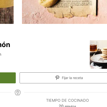
món
n
Fijar la receta
TIEMPO DE COCINADO
minutos
20
minutos