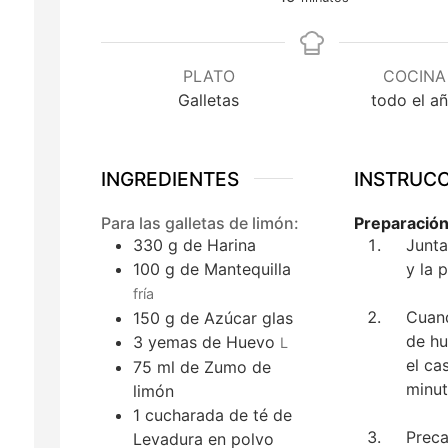
PLATO
COCINA
Galletas
todo el a
INGREDIENTES
INSTRUC
Para las galletas de limón:
Preparación
330
g
de Harina
Junta
100
g
de Mantequilla
y la 
fría
Cuand
150
g
de Azúcar glas
de hu
3
yemas
de Huevo
L
el ca
75
ml
de Zumo de
minut
limón
1
cucharada de té
de
Preca
Levadura en polvo