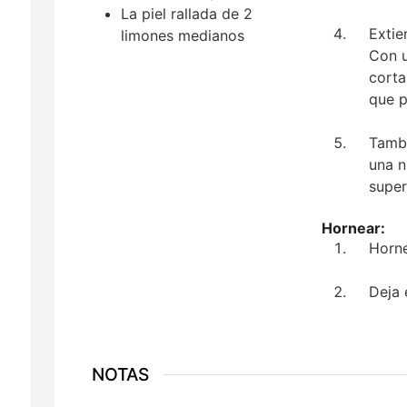
La piel rallada de 2
Extie
limones medianos
Con u
corta
que p
Tambi
una n
super
Hornear:
Horne
Deja e
NOTAS