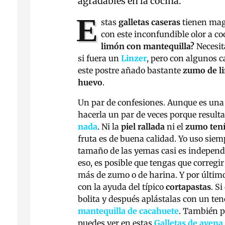
agradables en la cocina.
E
stas
galletas caseras
tienen magi
con este inconfundible olor a c
limón con mantequilla?
Necesit
si fuera un
Linzer
, pero con algunos 
este postre añado bastante
zumo de l
huevo
.
Un par de confesiones. Aunque es un
hacerla un par de veces porque result
nada
. Ni la
piel rallada
ni el
zumo ten
fruta es de buena calidad. Yo uso sie
tamaño de las yemas casi es independie
eso, es posible que tengas que corregi
más de zumo o de harina. Y por últim
con la ayuda del típico
cortapastas
. S
bolita y después aplástalas con un te
mantequilla de cacahuete
. También p
puedes ver en estas
Galletas de avena