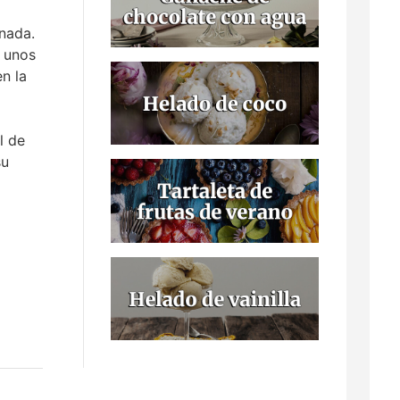
nada.
o unos
n la
l de
su