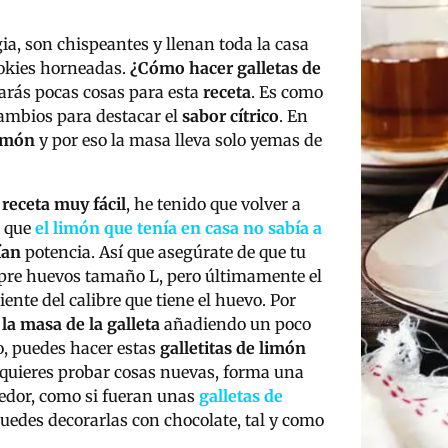
a, son chispeantes y llenan toda la casa
ookies horneadas.
¿Cómo hacer galletas de
arás pocas cosas para esta
receta
. Es como
cambios para destacar el
sabor cítrico
. En
imón
y por eso la masa lleva solo yemas de
a
receta muy fácil
, he tenido que volver a
a que
el limón que tenía en casa no sabía a
ían
potencia. Así que asegúrate de que tu
mpre huevos tamaño L, pero últimamente el
nte del calibre que tiene el huevo. Por
r
la masa de la galleta
añadiendo un poco
o, puedes hacer estas
galletitas de limón
i quieres probar cosas nuevas, forma una
nedor, como si fueran unas
galletas de
uedes decorarlas con chocolate, tal y como
.