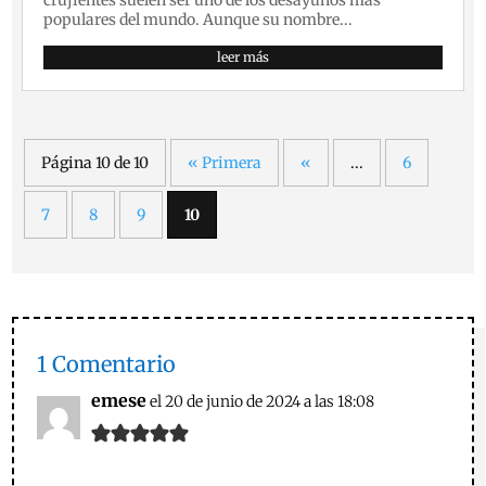
crujientes suelen ser uno de los desayunos más
populares del mundo. Aunque su nombre...
leer más
Página 10 de 10
« Primera
«
...
6
7
8
9
10
1 Comentario
emese
el 20 de junio de 2024 a las 18:08
.