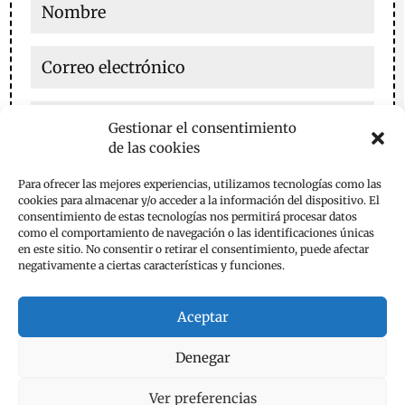
Gestionar el consentimiento
de las cookies
Guarda mi nombre, correo electrónico y web en este
Para ofrecer las mejores experiencias, utilizamos tecnologías como las
navegador para la próxima vez que comente.
cookies para almacenar y/o acceder a la información del dispositivo. El
consentimiento de estas tecnologías nos permitirá procesar datos
Enviar comentario
como el comportamiento de navegación o las identificaciones únicas
en este sitio. No consentir o retirar el consentimiento, puede afectar
negativamente a ciertas características y funciones.
Aceptar
Denegar
Aviso Legal
Política de Privacidad
Política de Cookies
Contacta
Ver preferencias