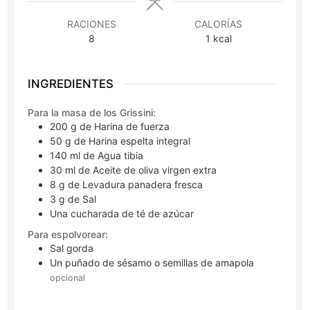
RACIONES
CALORÍAS
8
1
kcal
INGREDIENTES
Para la masa de los Grissini:
200
g
de Harina de fuerza
50
g
de Harina espelta integral
140
ml
de Agua tibia
30
ml
de Aceite de oliva virgen extra
8
g
de Levadura panadera fresca
3
g
de Sal
Una cucharada de té de azúcar
Para espolvorear:
Sal gorda
Un puñado de sésamo o semillas de amapola
opcional