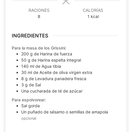
RACIONES
CALORÍAS
8
1
kcal
INGREDIENTES
Para la masa de los Grissini:
200
g
de Harina de fuerza
50
g
de Harina espelta integral
140
ml
de Agua tibia
30
ml
de Aceite de oliva virgen extra
8
g
de Levadura panadera fresca
3
g
de Sal
Una cucharada de té de azúcar
Para espolvorear:
Sal gorda
Un puñado de sésamo o semillas de amapola
opcional