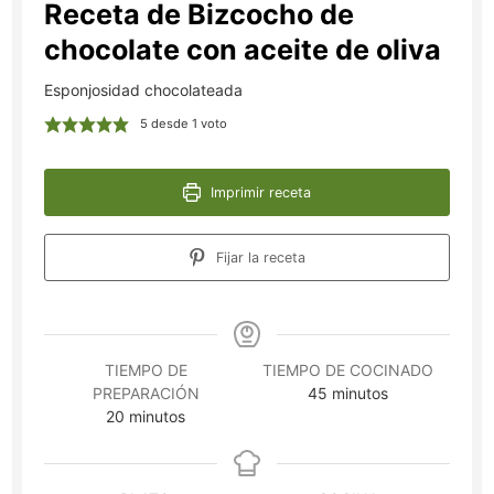
Receta de Bizcocho de
chocolate con aceite de oliva
Esponjosidad chocolateada
5
desde 1 voto
Imprimir receta
Fijar la receta
TIEMPO DE
TIEMPO DE COCINADO
minutos
PREPARACIÓN
45
minutos
minutos
20
minutos