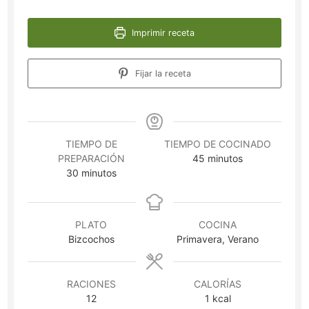
Imprimir receta
Fijar la receta
TIEMPO DE
TIEMPO DE COCINADO
minutos
PREPARACIÓN
45
minutos
minutos
30
minutos
PLATO
COCINA
Bizcochos
Primavera, Verano
RACIONES
CALORÍAS
12
1
kcal