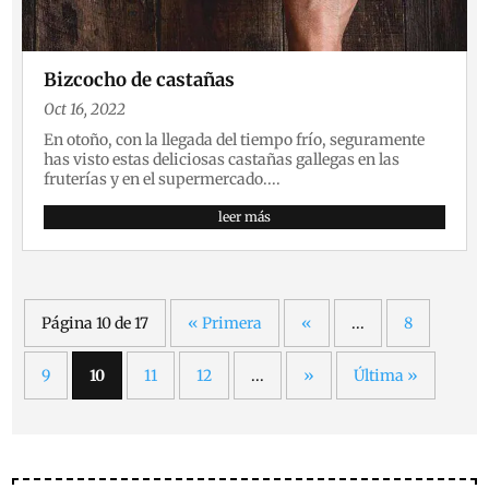
Bizcocho de castañas
Oct 16, 2022
En otoño, con la llegada del tiempo frío, seguramente
has visto estas deliciosas castañas gallegas en las
fruterías y en el supermercado....
leer más
Página 10 de 17
« Primera
«
...
8
9
10
11
12
...
»
Última »