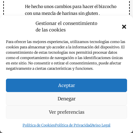
He hecho unos cambios para hacer el bizcocho
con una mezcla de harinas sin gluten .
Por lo demás todo igual. Me encanta el sabor y la
Gestionar el consentimiento
mezcla
de las cookies
Con los nísperos. Esta receta me la guardo porque
casualmente tenemos varios árboles de nísperos
Para ofrecer las mejores experiencias, utilizamos tecnologías como las
y es otra manera de comerlos. Gracias por
cookies para almacenar y/o acceder a la información del dispositivo. El
consentimiento de estas tecnologías nos permitirá procesar datos
compartir
como el comportamiento de navegación o las identificaciones únicas
en este sitio. No consentir o retirar el consentimiento, puede afectar
Responder
negativamente a ciertas características y funciones.
emese
el 10 de junio de 2024 a las 11:39
Aceptar
Hola,
Denegar
Muchas gracias por tu comentario. Qué
ilusión que te ha gustado este simple
Ver preferencias
bizcocho de nísperos. Está bien ir cambiando
la receta según nuestros gustos y necesidades,
Política de Cookies
Política de Privacidad
Aviso Legal
pero siempre controlando lo que estamos