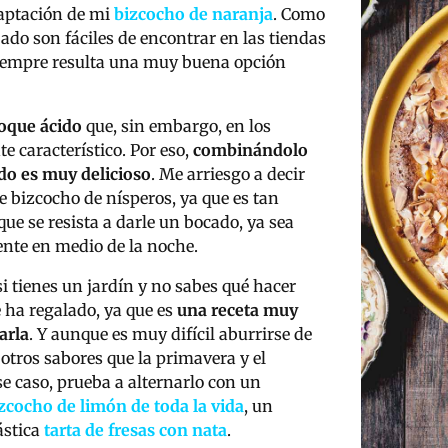
daptación de mi
bizcocho de naranja
. Como
jado son fáciles de encontrar en las tiendas
 siempre resulta una muy buena opción
toque ácido
que, sin embargo, en los
e característico. Por eso,
combinándolo
ado es muy delicioso
. Me arriesgo a decir
e bizcocho de nísperos, ya que es tan
ue se resista a darle un bocado, ya sea
nte en medio de la noche.
si tienes un jardín y no sabes qué hacer
e ha regalado, ya que es
una receta muy
arla
. Y aunque es muy difícil aburrirse de
 otros sabores que la primavera y el
e caso, prueba a alternarlo con un
zcocho de limón de toda la vida
, un
ástica
tarta de fresas con nata
.