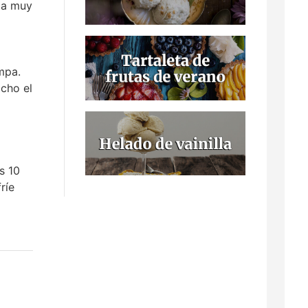
cla muy
mpa.
ocho el
s 10
ríe