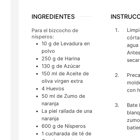
INGREDIENTES
INSTRUC
Limpi
Para el bizcocho de
nísperos:
córta
10
g
de Levadura en
agua 
polvo
Antes
250
g
de Harina
secar
130
g
de Azúcar
150
ml
de Aceite de
Preca
oliva virgen extra
molde
4
Huevos
con h
50
ml
de Zumo de
naranja
Bate 
La piel rallada de una
blanq
naranja
zumo 
600
g
de Nísperos
batie
1
cucharada de té
de