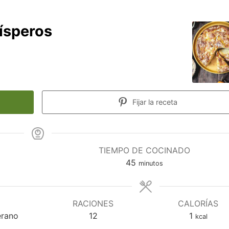
ísperos
Fijar la receta
TIEMPO DE COCINADO
minutos
45
minutos
RACIONES
CALORÍAS
erano
12
1
kcal