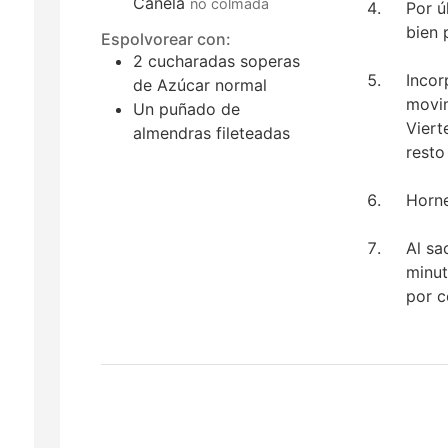
Canela
no colmada
Por ú
bien 
Espolvorear con:
2
cucharadas soperas
Incor
de Azúcar normal
movim
Un puñado de
Viert
almendras fileteadas
resto
Horne
Al sa
minut
por 