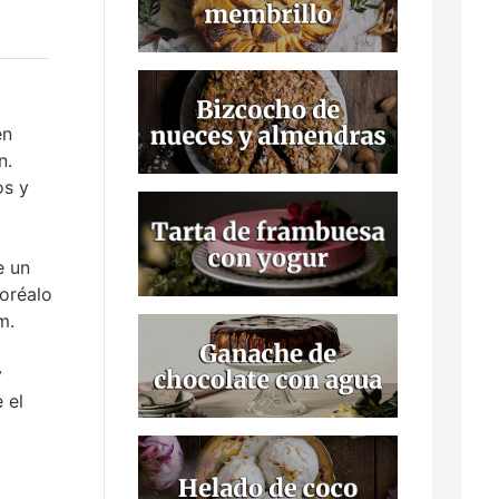
en
n.
os y
e un
oréalo
cm.
y
 el