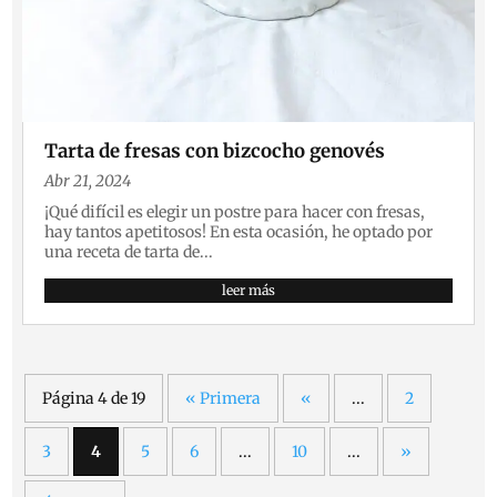
Tarta de fresas con bizcocho genovés
Abr 21, 2024
¡Qué difícil es elegir un postre para hacer con fresas,
hay tantos apetitosos! En esta ocasión, he optado por
una receta de tarta de...
leer más
Página 4 de 19
« Primera
«
...
2
3
4
5
6
...
10
...
»