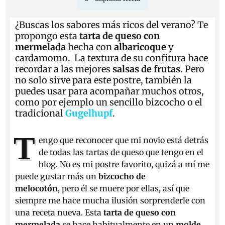
¿Buscas los sabores más ricos del verano? Te
propongo esta
tarta de queso con
mermelada
hecha con
albaricoque
y
cardamomo. La textura de su confitura hace
recordar a las mejores
salsas de frutas
. Pero
no solo sirve para este postre, también la
puedes usar para acompañar muchos otros,
como por ejemplo un sencillo bizcocho o el
tradicional
Gugelhupf
.
T
engo que reconocer que mi novio está detrás
de todas las tartas de queso que tengo en el
blog. No es mi postre favorito, quizá a mí me
puede gustar más un
bizcocho de
melocotón
, pero él se muere por ellas, así que
siempre me hace mucha ilusión sorprenderle con
una receta nueva. Esta
tarta de queso con
mermelada
se hace habitualmente en un
molde