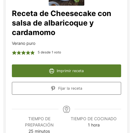
Receta de Cheesecake con
salsa de albaricoque y
cardamomo
Verano puro
5
desde 1 voto
Imprimir receta
Fijar la receta
TIEMPO DE
TIEMPO DE COCINADO
hora
PREPARACIÓN
1
hora
minutos
25
minutos