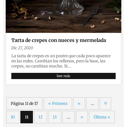
Tarta de crepes con nueces y mermelada
Dic 27, 2020
La tarta de crepes es un postre que cada poco aparece
en las redes. Cambian los rellenos, pero la base, las
crepes, no cambian mucho. Si...
leer más
Página 11 de 17
« Primera
«
...
9
10
11
12
13
...
»
Última »