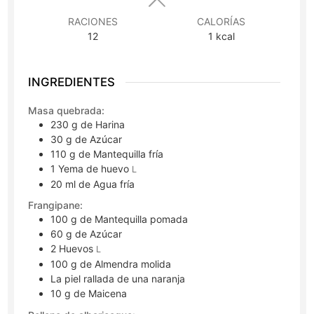
RACIONES
CALORÍAS
12
1
kcal
INGREDIENTES
Masa quebrada:
230
g
de Harina
30
g
de Azúcar
110
g
de Mantequilla fría
1
Yema de huevo
L
20
ml
de Agua fría
Frangipane:
100
g
de Mantequilla pomada
60
g
de Azúcar
2
Huevos
L
100
g
de Almendra molida
La piel rallada de una naranja
10
g
de Maicena