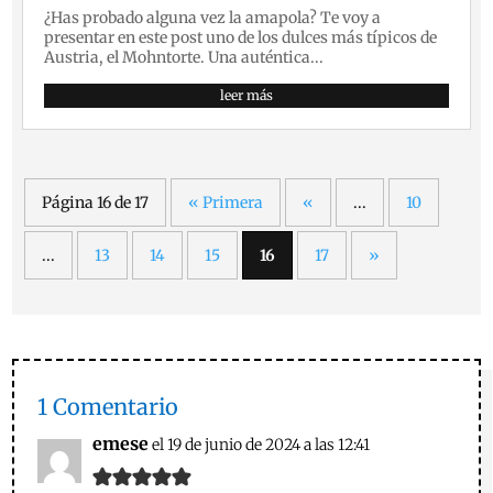
¿Has probado alguna vez la amapola? Te voy a
presentar en este post uno de los dulces más típicos de
Austria, el Mohntorte. Una auténtica...
leer más
Página 16 de 17
« Primera
«
...
10
...
13
14
15
16
17
»
1 Comentario
emese
el 19 de junio de 2024 a las 12:41