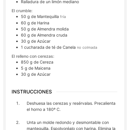
Ralladura de un limón mediano
El crumble:
50
g
de Mantequilla
fría
60
g
de Harina
50
g
de Almendra molida
60
g
de Almendra cruda
30
g
de Azúcar
1
cucharada de té
de Canela
no colmada
El relleno con cerezas:
850
g
de Cereza
5
g
de Maicena
30
g
de Azúcar
INSTRUCCIONES
Deshuesa las cerezas y resérvalas. Precalienta
el horno a 180º C.
Unta un molde redondo y desmontable con
mantequilla. Espolvoréalo con harina. Elimina la