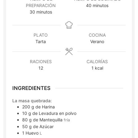
minutos
PREPARACIÓN
40
minutos
minutos
30
minutos
PLATO
COCINA
Tarta
Verano
RACIONES
CALORÍAS
12
1
kcal
INGREDIENTES
La masa quebrada:
200
g
de Harina
10
g
de Levadura en polvo
80
g
de Mantequilla
fría
50
g
de Azúcar
1
Huevo
L