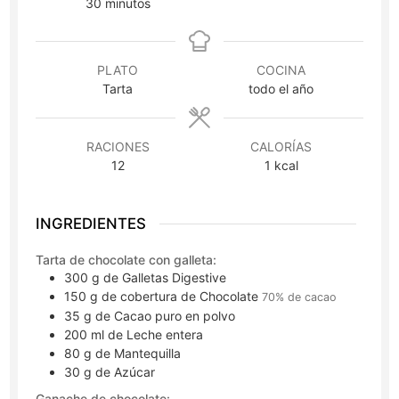
minutos
30
minutos
PLATO
COCINA
Tarta
todo el año
RACIONES
CALORÍAS
12
1
kcal
INGREDIENTES
Tarta de chocolate con galleta:
300
g
de Galletas Digestive
150
g
de cobertura de Chocolate
70% de cacao
35
g
de Cacao puro en polvo
200
ml
de Leche entera
80
g
de Mantequilla
30
g
de Azúcar
Ganache de chocolate: