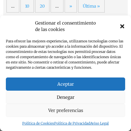
...
10
20
...
»
Última »
Gestionar el consentimiento
de las cookies
Para ofrecer las mejores experiencias, utilizamos tecnologías como las
1 Comentario
cookies para almacenar y/o acceder a la información del dispositivo. El
consentimiento de estas tecnologías nos permitirá procesar datos
emese
el 14 de julio de 2024 a las 10:14
como el comportamiento de navegación o las identificaciones únicas
en este sitio. No consentir o retirar el consentimiento, puede afectar
negativamente a ciertas características y funciones.
.
Aceptar
Responder
Denegar
Ver preferencias
Enviar un comentario
Tu dirección de correo electrónico no será publicada.
Los
Política de Cookies
Política de Privacidad
Aviso Legal
campos obligatorios están marcados con
*