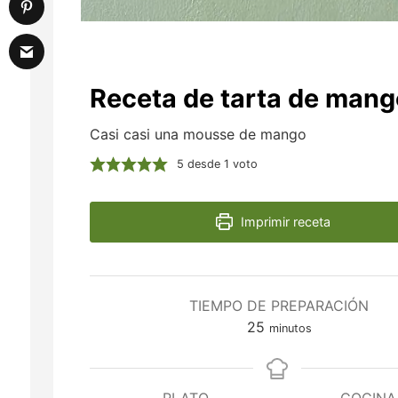
Receta de tarta de mang
Casi casi una mousse de mango
5
desde 1 voto
Imprimir receta
TIEMPO DE PREPARACIÓN
minutos
25
minutos
PLATO
COCINA