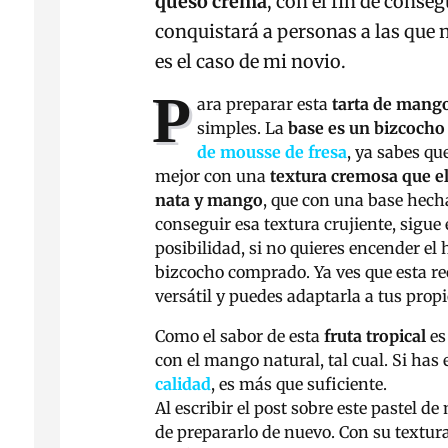
queso crema
, con el fin de cons
conquistará a personas a las que n
es el caso de mi novio.
P
ara preparar esta
tarta de mang
simples. La
base es un bizcocho
de mousse de fresa
, ya sabes q
mejor con una
textura cremosa que e
nata y mango
, que con una base hecha
conseguir esa textura crujiente, sigue
posibilidad, si no quieres encender el 
bizcocho comprado. Ya ves que esta r
versátil y puedes adaptarla a tus propi
Como el sabor de esta
fruta tropical
es
con el mango natural, tal cual. Si has
calidad
, es más que suficiente.
Al escribir el post sobre este pastel
de prepararlo de nuevo. Con su textur