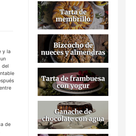
 y la
 un
 del
ontable
espués
entre
ca de
,