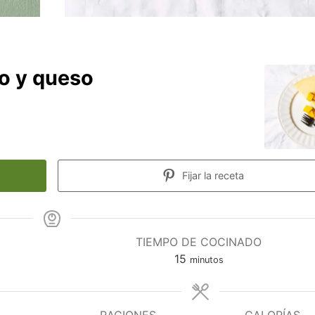
o y queso
Fijar la receta
TIEMPO DE COCINADO
minutos
15
minutos
RACIONES
CALORÍAS