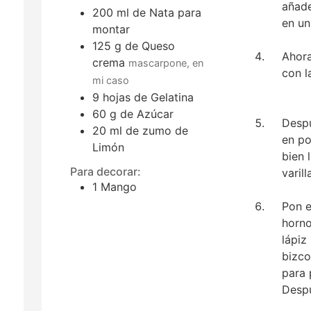
añade
200
ml
de Nata para
en un
montar
125
g
de Queso
Ahora
crema
mascarpone, en
con l
mi caso
9
hojas
de Gelatina
60
g
de Azúcar
Despu
20
ml
de zumo de
en po
Limón
bien 
Para decorar:
varil
1
Mango
Pon e
horno
lápiz
bizco
para 
Despu