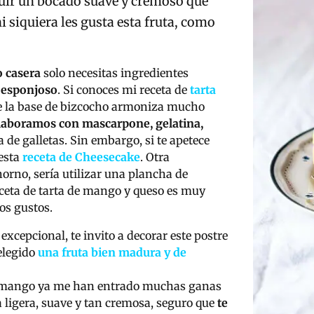
eguir un bocado suave y cremoso que
i siquiera les gusta esta fruta, como
o casera
solo necesitas ingredientes
 esponjoso
. Si conoces mi receta de
tarta
ue la base de bizcocho armoniza mucho
laboramos con mascarpone, gelatina,
 de galletas. Sin embargo, si te apetece
 esta
receta de Cheesecake
. Otra
horno, sería utilizar una plancha de
eceta de tarta de mango y queso es muy
os gustos.
 excepcional, te invito a decorar este postre
 elegido
una fruta bien madura y de
 de mango ya me han entrado muchas ganas
a ligera, suave y tan cremosa, seguro que
te