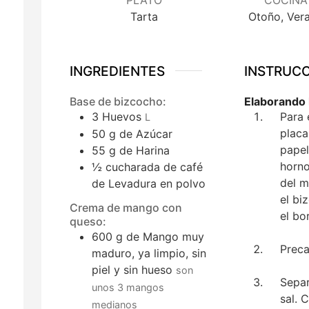
Tarta
Otoño, Ver
INGREDIENTES
INSTRUC
Base de bizcocho:
Elaborando 
3
Huevos
Para 
L
placa
50
g
de Azúcar
papel
55
g
de Harina
horno
½
cucharada de café
del m
de Levadura en polvo
el bi
Crema de mango con
el bo
queso:
600
g
de Mango muy
Preca
maduro, ya limpio, sin
piel y sin hueso
son
Separ
unos 3 mangos
sal. 
medianos