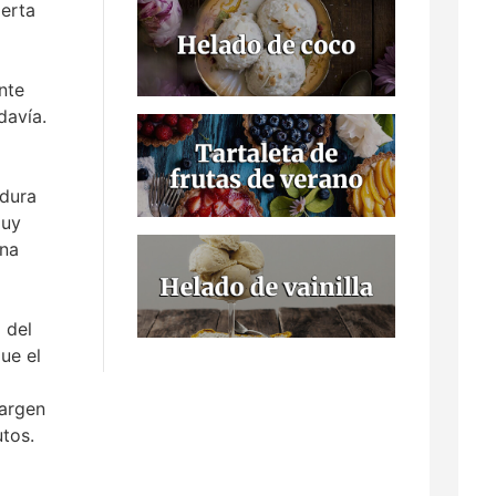
ierta
nte
davía.
adura
muy
una
 del
ue el
margen
tos.