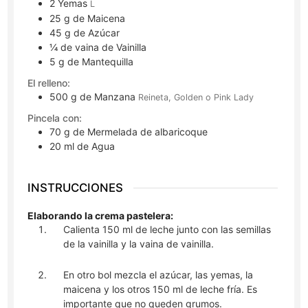
2
Yemas
L
25
g
de Maicena
45
g
de Azúcar
¼
de vaina
de Vainilla
5
g
de Mantequilla
El relleno:
500
g
de Manzana
Reineta, Golden o Pink Lady
Pincela con:
70
g
de Mermelada de albaricoque
20
ml
de Agua
INSTRUCCIONES
Elaborando la crema pastelera:
Calienta 150 ml de leche junto con las semillas
de la vainilla y la vaina de vainilla.
En otro bol mezcla el azúcar, las yemas, la
maicena y los otros 150 ml de leche fría. Es
importante que no queden grumos.