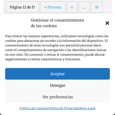
Página 12 de 17
« Primera
«
...
10
11
12
13
14
...
»
Última »
Gestionar el consentimiento
de las cookies
Para ofrecer las mejores experiencias, utilizamos tecnologías como las
cookies para almacenar y/o acceder a la información del dispositivo. El
consentimiento de estas tecnologías nos permitirá procesar datos
como el comportamiento de navegación o las identificaciones únicas
1 Comentario
en este sitio. No consentir o retirar el consentimiento, puede afectar
negativamente a ciertas características y funciones.
emese
el 18 de junio de 2024 a las 10:38
Aceptar
.
Denegar
Responder
Ver preferencias
Política de Cookies
Política de Privacidad
Aviso Legal
Enviar un comentario