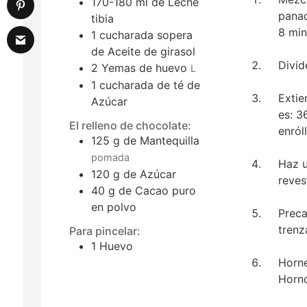
170-180
ml
de Leche
panad
tibia
8 min
1
cucharada sopera
de Aceite de girasol
Divid
2
Yemas de huevo
L
1
cucharada de té
de
Extie
Azúcar
es: 3
El relleno de chocolate:
enróll
125
g
de Mantequilla
pomada
Haz u
120
g
de Azúcar
reves
40
g
de Cacao puro
en polvo
Preca
trenz
Para pincelar:
1
Huevo
Horne
Horno