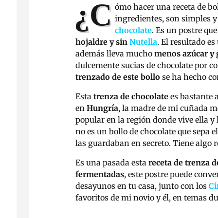
¿C
ómo hacer una receta de bo
ingredientes, son simples 
chocolate
. Es un postre qu
hojaldre y sin
Nutella
. El resultado e
además lleva mucho
menos azúcar y 
dulcemente sucias de chocolate por cort
trenzado de este bollo
se ha hecho c
Esta
trenza de chocolate
es bastante a
en
Hungría
, la madre de mi cuñada me
popular en la región donde vive ella 
no es un bollo de chocolate que sepa e
las guardaban en secreto. Tiene algo 
Es una pasada esta
receta de trenza d
fermentadas
, este postre puede conve
desayunos en tu casa, junto con los
Ci
favoritos de mi novio y él, en temas d