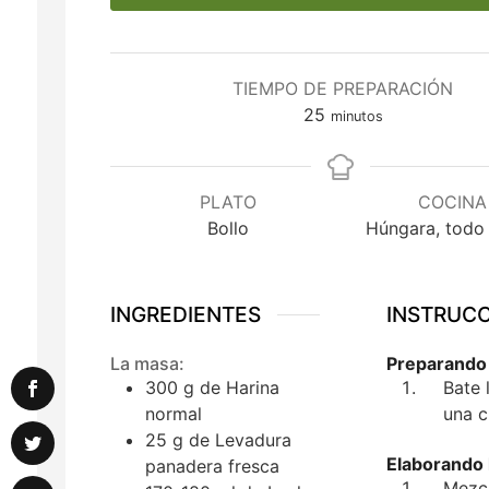
TIEMPO DE PREPARACIÓN
minutos
25
minutos
PLATO
COCINA
Bollo
Húngara, todo 
INGREDIENTES
INSTRUC
La masa:
Preparando 
300
g
de Harina
Bate 
normal
una c
25
g
de Levadura
Elaborando 
panadera fresca
Mezcl