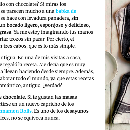
llo con chocolate
?
Si miras los
y se parecen mucho a una
babka de
e se hace con levadura panadera,
sin
s un
bocado ligero, esponjoso y delicioso
,
grasa
. Ya me estoy imaginando tus manos
ar trozos sin parar. Por cierto, el
on
tres cabos
, que es lo más simple.
ntigua. En una de mis visitas a casa,
 regaló la receta. Me decía que es muy
y la llevan haciendo desde siempre. Además,
laborar todo el mundo, ya que estas recetas
romántico, antiguo, ¿verdad?
e chocolate
. Si te gustan las
masas
rtirse en un nuevo capricho de los
nnamon Rolls
. Es uno de los
desayunos
ulces, no se equivoca nunca.