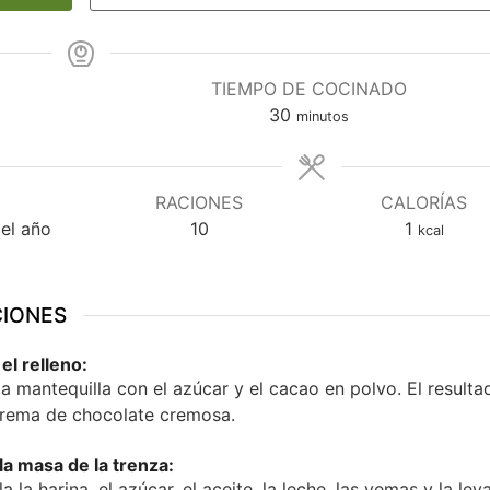
TIEMPO DE COCINADO
minutos
30
minutos
RACIONES
CALORÍAS
el año
10
1
kcal
CIONES
el relleno:
la mantequilla con el azúcar y el cacao en polvo. El resulta
rema de chocolate cremosa.
la masa de la trenza:
a la harina, el azúcar, el aceite, la leche, las yemas y la lev