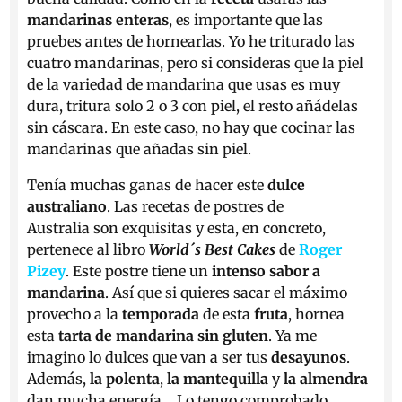
mandarinas enteras
, es importante que las
pruebes antes de hornearlas. Yo he triturado las
cuatro mandarinas, pero si consideras que la piel
de la variedad de mandarina que usas es muy
dura, tritura solo 2 o 3 con piel, el resto añádelas
sin cáscara. En este caso, no hay que cocinar las
mandarinas que añadas sin piel.
Tenía muchas ganas de hacer este
dulce
australiano
. Las recetas de postres de
Australia son exquisitas y esta, en concreto,
pertenece al libro
World´s Best Cakes
de
Roger
Pizey
. Este postre tiene un
intenso sabor a
mandarina
. Así que si quieres sacar el máximo
provecho a la
temporada
de esta
fruta
, hornea
esta
tarta de mandarina sin gluten
. Ya me
imagino lo dulces que van a ser tus
desayunos
.
Además,
la polenta
,
la mantequilla
y
la almendra
dan mucha energía… Lo tengo comprobado.