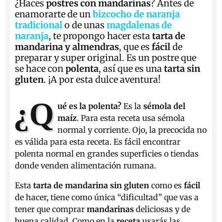
¿Haces
postres con mandarinas
? Antes de
enamorarte de un
bizcocho de naranja
tradicional
o de unas
magdalenas de
naranja
, te propongo hacer esta
tarta de
mandarina y almendras
, que es
fácil
de
preparar y super original. Es un postre que
se hace con
polenta
, así que es una
tarta sin
gluten
. ¡A por esta dulce aventura!
¿Q
ué es la polenta?
Es la
sémola del
maíz
. Para esta receta usa sémola
normal y corriente. Ojo, la precocida no
es válida para esta receta. Es fácil encontrar
polenta normal en grandes superficies o tiendas
donde venden alimentación rumana.
Esta
tarta de mandarina
sin gluten
como es
fácil
de hacer, tiene como única “dificultad” que vas a
tener que comprar
mandarinas
deliciosas y de
buena calidad. Como en la
receta
usarás las