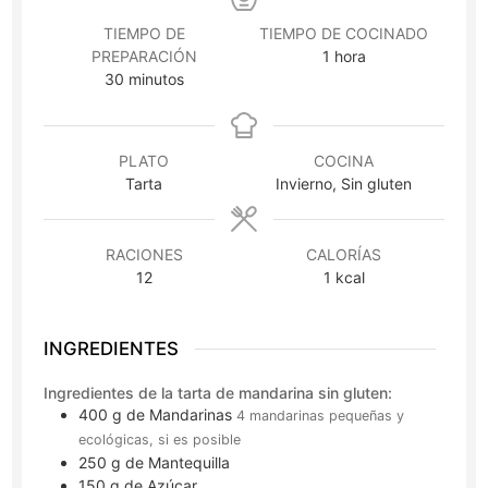
TIEMPO DE
TIEMPO DE COCINADO
hora
PREPARACIÓN
1
hora
minutos
30
minutos
PLATO
COCINA
Tarta
Invierno, Sin gluten
RACIONES
CALORÍAS
12
1
kcal
INGREDIENTES
Ingredientes de la tarta de mandarina sin gluten:
400
g
de Mandarinas
4 mandarinas pequeñas y
ecológicas, si es posible
250
g
de Mantequilla
150
g
de Azúcar