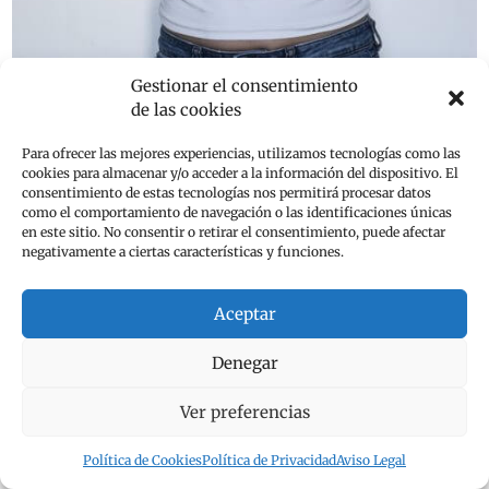
Gestionar el consentimiento
de las cookies
¡Hola, soy Emese! Te doy la bienvenida a este recetario visual
Para ofrecer las mejores experiencias, utilizamos tecnologías como las
que intenta seguir el ritmo de las estaciones. Además de mis
cookies para almacenar y/o acceder a la información del dispositivo. El
postres y algunas recetas con un toque vintage y acogedor,
consentimiento de estas tecnologías nos permitirá procesar datos
como el comportamiento de navegación o las identificaciones únicas
también podrás encontrar mis experiencias fotográficas.
en este sitio. No consentir o retirar el consentimiento, puede afectar
Saborea las frutas que nos ofrece la Naturaleza. ¿Empezamos?
negativamente a ciertas características y funciones.
Aceptar
Top 10 + Apetecibles
Denegar
Ver preferencias
Política de Cookies
Política de Privacidad
Aviso Legal