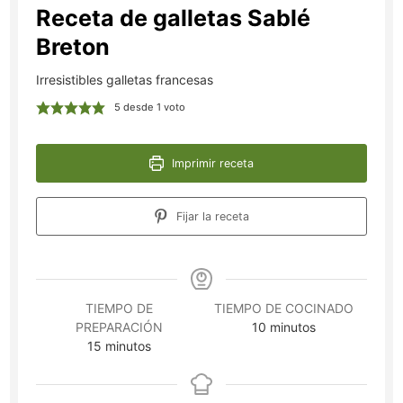
Receta de galletas Sablé
Breton
Irresistibles galletas francesas
5
desde 1 voto
Imprimir receta
Fijar la receta
TIEMPO DE
TIEMPO DE COCINADO
minutos
PREPARACIÓN
10
minutos
minutos
15
minutos