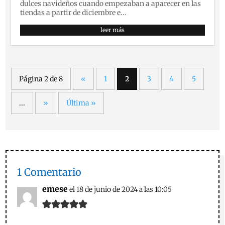
dulces navideños cuando empezaban a aparecer en las
tiendas a partir de diciembre e...
leer más
Página 2 de 8
«
1
2
3
4
5
...
»
Última »
1 Comentario
emese
el 18 de junio de 2024 a las 10:05