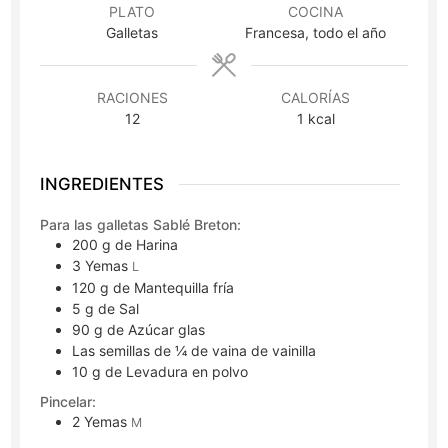
PLATO
COCINA
Galletas
Francesa, todo el año
RACIONES
CALORÍAS
12
1
kcal
INGREDIENTES
Para las galletas Sablé Breton:
200
g
de Harina
3
Yemas
L
120
g
de Mantequilla fría
5
g
de Sal
90
g
de Azúcar glas
Las semillas de ¼ de vaina de vainilla
10
g
de Levadura en polvo
Pincelar:
2
Yemas
M