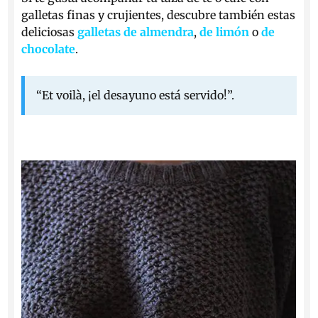
galletas finas y crujientes, descubre también estas
deliciosas
galletas de almendra
,
de limón
o
de
chocolate
.
“Et voilà, ¡el desayuno está servido!”.