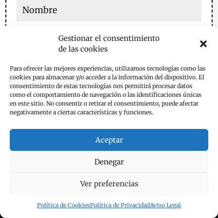
Gestionar el consentimiento
de las cookies
Para ofrecer las mejores experiencias, utilizamos tecnologías como las
cookies para almacenar y/o acceder a la información del dispositivo. El
consentimiento de estas tecnologías nos permitirá procesar datos
Guarda mi nombre, correo electrónico y web en este
como el comportamiento de navegación o las identificaciones únicas
navegador para la próxima vez que comente.
en este sitio. No consentir o retirar el consentimiento, puede afectar
negativamente a ciertas características y funciones.
Enviar comentario
Aceptar
Denegar
Ver preferencias
Aviso Legal
Política de Privacidad
Política de Cookies
Política de Privacidad
Aviso Legal
Política de Cookies
Contacta