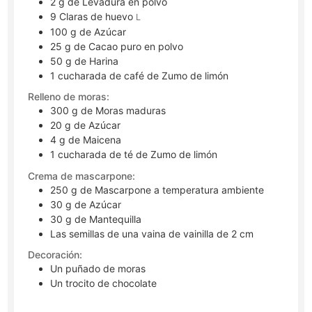
2
g
de Levadura en polvo
9
Claras de huevo
L
100
g
de Azúcar
25
g
de Cacao puro en polvo
50
g
de Harina
1
cucharada de café
de Zumo de limón
Relleno de moras:
300
g
de Moras maduras
20
g
de Azúcar
4
g
de Maicena
1
cucharada de té
de Zumo de limón
Crema de mascarpone:
250
g
de Mascarpone a temperatura ambiente
30
g
de Azúcar
30
g
de Mantequilla
Las semillas de una vaina de vainilla de 2 cm
Decoración:
Un puñado de moras
Un trocito de chocolate