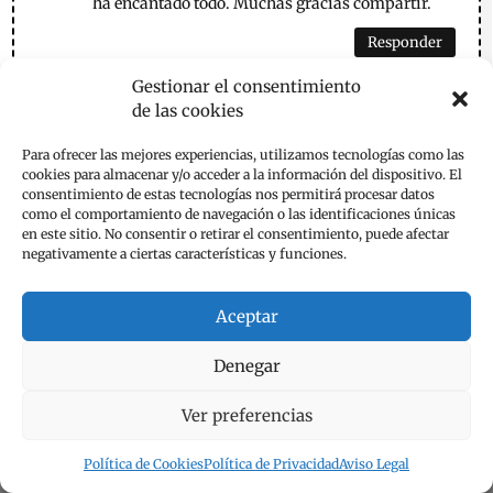
ha encantado todo. Muchas gracias compartir.
Responder
Gestionar el consentimiento
de las cookies
emese
el 13 de septiembre de 2022 a las 08:22
Hola Cristina,
Para ofrecer las mejores experiencias, utilizamos tecnologías como las
Me alegro mucho de que te ha gustado esta
cookies para almacenar y/o acceder a la información del dispositivo. El
consentimiento de estas tecnologías nos permitirá procesar datos
tarta de moras y sus fotos. Con un puñado de
como el comportamiento de navegación o las identificaciones únicas
frutas puedes este postrecín. Muchas gracias
en este sitio. No consentir o retirar el consentimiento, puede afectar
por tu cariñoso comentario. Feliz martes.
negativamente a ciertas características y funciones.
Responder
Aceptar
Devi
el 16 de julio de 2024 a las 21:04
Denegar
Hola ! me ha encantado la receta y voy a
Ver preferencias
prepararla este fin de semana.
Me gustaría saber si la levadura que utilizas en
Política de Cookies
Política de Privacidad
Aviso Legal
química o levadura natural como la que se usa