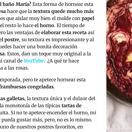
al baño María?
Esta forma de hornear esta
esa
hace que la
textura quede mucho más
enes que aislar muy bien el molde con
papel
el resto lo hace
el horno
. El tiempo de
ero las ventajas de
elaborar esta receta
así
el postre
, su textura es impresionante y al
puedes hacer una bonita decoración
sa
. Estos, dan un toque muy original a la
mi canal de
YouTube
. ¿A qué te hace
 a las rosas.
mporada, pero te apetece hornear esta
 frambuesas congeladas
.
las galletas
, la textura única y el dulzor del
 la monotonía de las típicas
tartas de
ita. Si no te apetece encender el horno, mi
 pueda gustar más, pero, no es lo mismo.
uno de nuestros postres favoritos, en