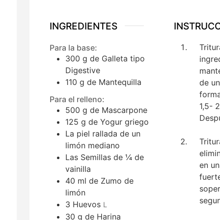
INGREDIENTES
INSTRUC
Tritu
Para la base:
300
g
de Galleta tipo
ingre
Digestive
mante
110
g
de Mantequilla
de un
forma
Para el relleno:
1,5- 
500
g
de Mascarpone
Despu
125
g
de Yogur griego
La piel rallada de un
Tritu
limón mediano
elimi
Las Semillas de ¼ de
en un
vainilla
fuert
40
ml
de Zumo de
soper
limón
segun
3
Huevos
L
30
g
de Harina