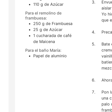
Envue
110
g
de Azúcar
aisla
Para el remolino de
Yo hi
frambuesa:
que e
250
g
de Frambuesa
25
g
de Azúcar
Preca
1
cucharada de café
de Maicena
Bate 
cremo
Para el baño María:
Papel de aluminio
vaini
batie
mezcl
Ahora
Pon l
una c
palo 
framb