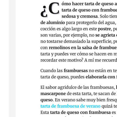
¿C
ómo hacer tarta de queso 
tarta de queso con frambu
sedosa y cremosa
. Solo ti
de aluminio
para protegerlo del agua, 
cocción es algo largo en este
postre
, p
son varias, por ejemplo, no
se agrieta 
no tostarse demasiado la superficie, 
con
remolinos en la salsa de frambue
tarta y puedes ver cómo se hacen en 
recordar este motivo? A mí me recuerda
Cuando las
frambuesas
no están en te
tarta de queso, puedes
elaborarla con
El sabor agridulce de las frambuesas,
mascarpone
de esta tarta, te sacan de
queso
. En verano sabe muy bien fresqu
tarta de frambuesa de verano
quizá te
Esta
tarta de queso con frambuesa
es 