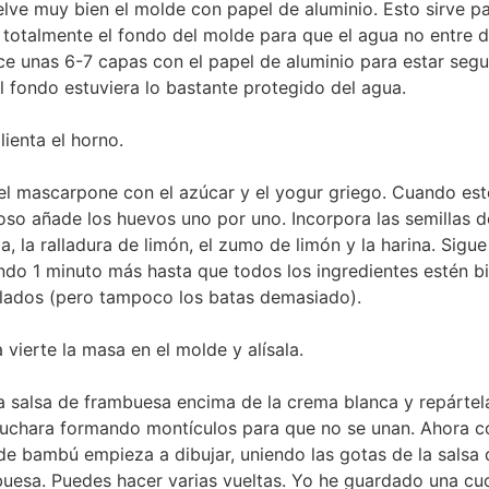
lve muy bien el molde con papel de aluminio. Esto sirve p
r totalmente el fondo del molde para que el agua no entre d
ce unas 6-7 capas con el papel de aluminio para estar segu
l fondo estuviera lo bastante protegido del agua.
lienta el horno.
el mascarpone con el azúcar y el yogur griego. Cuando est
so añade los huevos uno por uno. Incorpora las semillas d
lla, la ralladura de limón, el zumo de limón y la harina. Sigue
ndo 1 minuto más hasta que todos los ingredientes estén b
ados (pero tampoco los batas demasiado).
 vierte la masa en el molde y alísala.
a salsa de frambuesa encima de la crema blanca y repártel
uchara formando montículos para que no se unan. Ahora c
de bambú empieza a dibujar, uniendo las gotas de la salsa 
uesa. Puedes hacer varias vueltas. Yo he guardado una cu