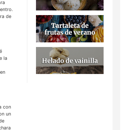
ara
entro.
ra de
é
e la
ien
a con
on un
de
chara