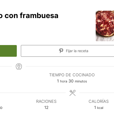
so con frambuesa
Fijar la receta
TIEMPO DE COCINADO
hora
minutos
1
30
hora
minutos
RACIONES
CALORÍAS
ño
12
1
kcal