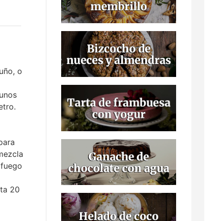
uño, o
 unos
tro.
para
 mezcla
 fuego
uta 20