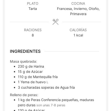
PLATO
COCINA
Tarta
Francesa, Invierno, Otoño,
Primavera
RACIONES
CALORÍAS
8
1
kcal
INGREDIENTES
Masa quebrada:
230
g
de Harina
15
g
de Azúcar
110
g
de Mantequilla fría
1
Yema de huevo
L
3
cucharadas soperas
de Agua fría
Relleno de peras:
1
kg
de Peras Conferencia pequeñas, maduras
pero duras
son unas 7-8 peras
120
g
de Azúcar