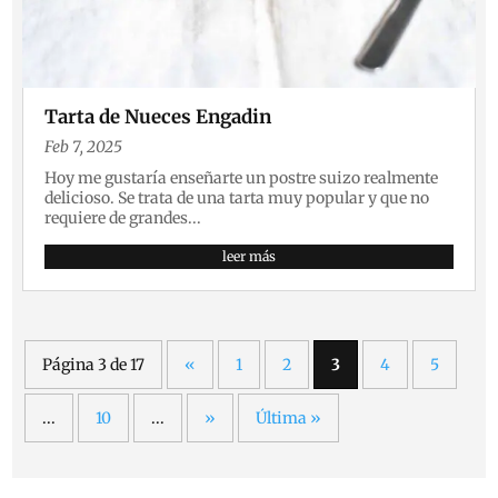
Tarta de Nueces Engadin
Feb 7, 2025
Hoy me gustaría enseñarte un postre suizo realmente
delicioso. Se trata de una tarta muy popular y que no
requiere de grandes...
leer más
Página 3 de 17
«
1
2
3
4
5
...
10
...
»
Última »