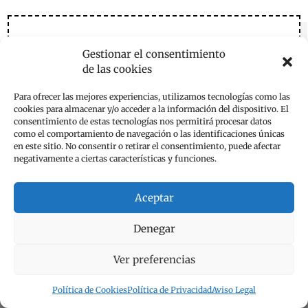
1 Comentario
Gestionar el consentimiento
emese
de las cookies
el 15 de junio de 2024 a las 11:55
Para ofrecer las mejores experiencias, utilizamos tecnologías como las
cookies para almacenar y/o acceder a la información del dispositivo. El
.
consentimiento de estas tecnologías nos permitirá procesar datos
como el comportamiento de navegación o las identificaciones únicas
Responder
en este sitio. No consentir o retirar el consentimiento, puede afectar
negativamente a ciertas características y funciones.
Aceptar
Enviar un comentario
Tu dirección de correo electrónico no será publicada.
Los
Denegar
campos obligatorios están marcados con
*
Ver preferencias
Política de Cookies
Política de Privacidad
Aviso Legal