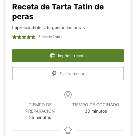
Receta de Tarta Tatin de
peras
Imprescindible si te gustan las peras
5
desde 1 voto
Imprimir receta
Fijar la receta
TIEMPO DE
TIEMPO DE COCINADO
minutos
PREPARACIÓN
30
minutos
minutos
25
minutos