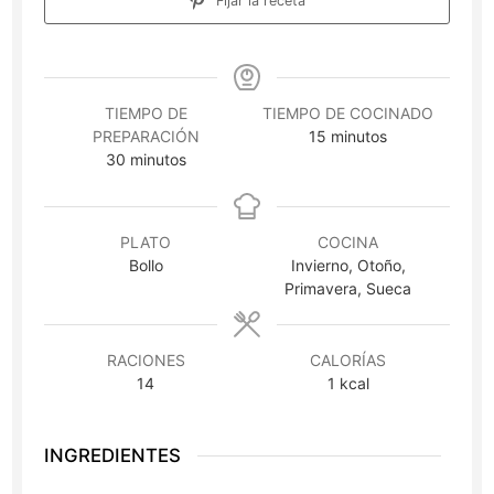
Fijar la receta
TIEMPO DE
TIEMPO DE COCINADO
minutos
PREPARACIÓN
15
minutos
minutos
30
minutos
PLATO
COCINA
Bollo
Invierno, Otoño,
Primavera, Sueca
RACIONES
CALORÍAS
14
1
kcal
INGREDIENTES