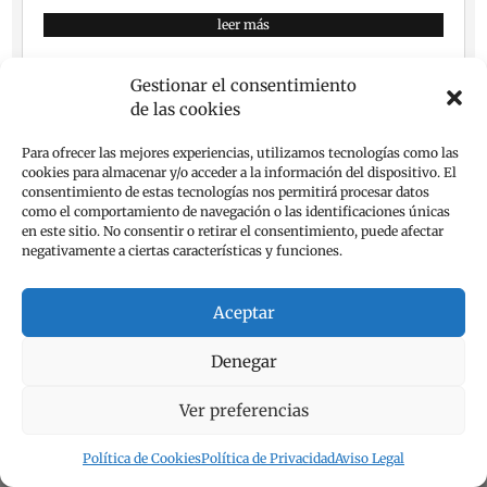
leer más
Gestionar el consentimiento
de las cookies
Página 1 de 10
1
2
3
4
5
...
Para ofrecer las mejores experiencias, utilizamos tecnologías como las
cookies para almacenar y/o acceder a la información del dispositivo. El
10
...
»
Última »
consentimiento de estas tecnologías nos permitirá procesar datos
como el comportamiento de navegación o las identificaciones únicas
en este sitio. No consentir o retirar el consentimiento, puede afectar
negativamente a ciertas características y funciones.
Aceptar
3 Comentarios
Denegar
emese
el 1 de noviembre de 2025 a las 10:44
Ver preferencias
Deliciosos y esponjosos bollos suecos.
Política de Cookies
Política de Privacidad
Aviso Legal