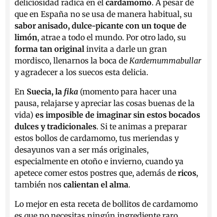
deliciosidad radica en el
cardamomo
. A pesar de
que en España no se usa de manera habitual, su
sabor anisado, dulce-picante con un toque de
limón
, atrae a todo el mundo. Por otro lado, su
forma tan original
invita a darle un gran
mordisco, llenarnos la boca de
Kardemummabullar
y agradecer a los suecos esta delicia.
En
Suecia, la
fika
(momento para hacer una
pausa, relajarse y apreciar las cosas buenas de la
vida)
es imposible de imaginar sin estos bocados
dulces y tradicionales
. Si te animas a preparar
estos bollos de cardamomo, tus meriendas y
desayunos van a ser más originales,
especialmente en otoño e invierno, cuando ya
apetece comer estos postres que, además de
ricos
,
también nos
calientan el alma
.
Lo mejor en esta receta de bollitos de cardamomo
es que no necesitas ningún ingrediente raro.