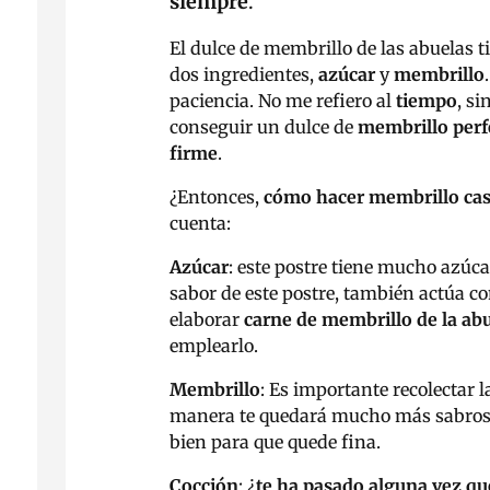
siempre
.
El dulce de membrillo de las abuelas t
dos ingredientes,
azúcar
y
membrillo
paciencia. No me refiero al
tiempo
, si
conseguir un dulce de
membrillo perf
firme
.
¿Entonces,
cómo hacer membrillo ca
cuenta:
Azúcar
: este postre tiene mucho azúcar
sabor de este postre, también actúa c
elaborar
carne de membrillo de la ab
emplearlo.
Membrillo
: Es importante recolectar 
manera te quedará mucho más sabroso.
bien para que quede fina.
Cocción
: ¿
te ha pasado alguna vez qu