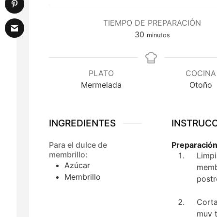
TIEMPO DE PREPARACIÓN
minutos
30
minutos
PLATO
COCINA
Mermelada
Otoño
INGREDIENTES
INSTRUC
Para el dulce de
Preparación
membrillo:
Limpi
Azúcar
membr
Membrillo
postr
Corta
muy t