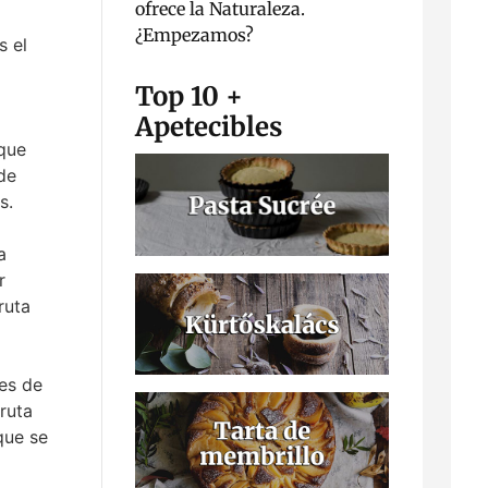
ofrece la Naturaleza.
¿Empezamos?
s el
Top 10 +
Apetecibles
 que
de
s.
a
r
ruta
es de
fruta
que se