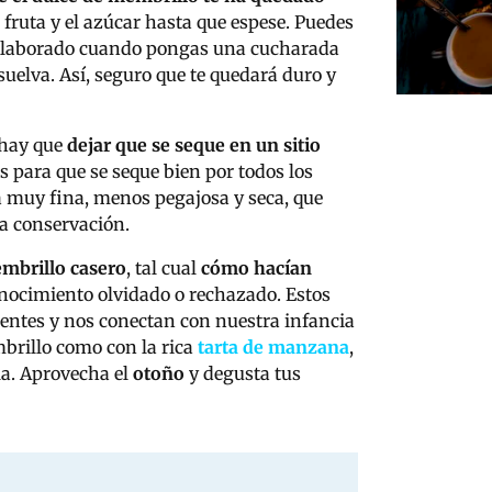
 fruta y el azúcar hasta que espese. Puedes
n elaborado cuando pongas una cucharada
isuelva. Así, seguro que te quedará duro y
hay que
dejar que se seque en un sitio
s para que se seque bien por todos los
a muy fina, menos pegajosa y seca, que
la conservación.
mbrillo casero
, tal cual
cómo hacían
nocimiento olvidado o rechazado.
Estos
entes y nos conectan con nuestra infancia
mbrillo como con la rica
tarta de manzana
,
la. Aprovecha el
otoño
y degusta tus