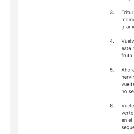
Tritu
momen
gramo
Vuelv
esté 
fruta
Ahora
hervi
vuelt
no se
Vuelc
verte
en el
seque