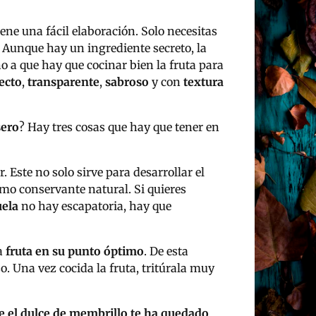
iene una fácil elaboración. Solo necesitas
. Aunque hay un ingrediente secreto, la
no a que hay que cocinar bien la fruta para
ecto
,
transparente
,
sabroso
y con
textura
sero
? Hay tres cosas que hay que tener en
. Este no solo sirve para desarrollar el
omo conservante natural. Si quieres
uela
no hay escapatoria, hay que
la
fruta en su punto óptimo
. De esta
 Una vez cocida la fruta, tritúrala muy
e el dulce de membrillo te ha quedado