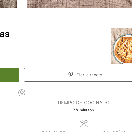
ras
Fijar la receta
TIEMPO DE COCINADO
minutos
35
minutos