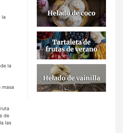
 la
 de la
a masa
ruta
s de
la las