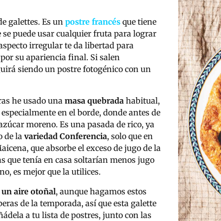
de galettes. Es un
postre francés
que tiene
e se puede usar cualquier fruta para lograr
aspecto irregular te da libertad para
or su apariencia final. Si salen
uirá siendo un postre fotogénico con un
eras he usado una
masa quebrada
habitual,
, especialmente en el borde, donde antes de
azúcar moreno. Es una pasada de rico, ya
o de la
variedad Conferencia
, solo que en
aicena, que absorbe el exceso de jugo de la
as que tenía en casa soltarían menos jugo
no, es mejor que la utilices.
 un aire otoñal
, aunque hagamos estos
eras de la temporada, así que esta galette
dela a tu lista de postres, junto con las