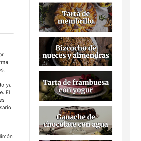
r.
orma
s.
do ya
e. El
es
sario.
limón