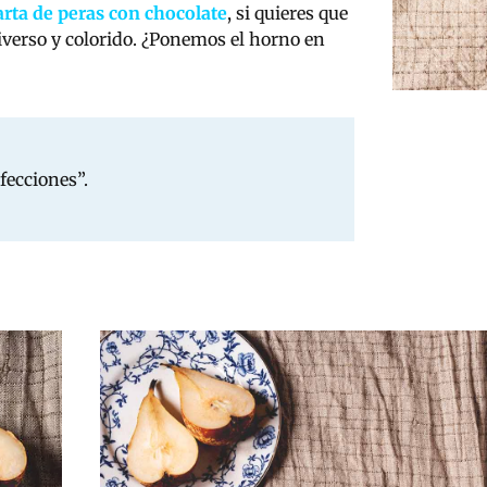
arta de peras con chocolate
, si quieres que
iverso y colorido. ¿Ponemos el horno en
fecciones”.