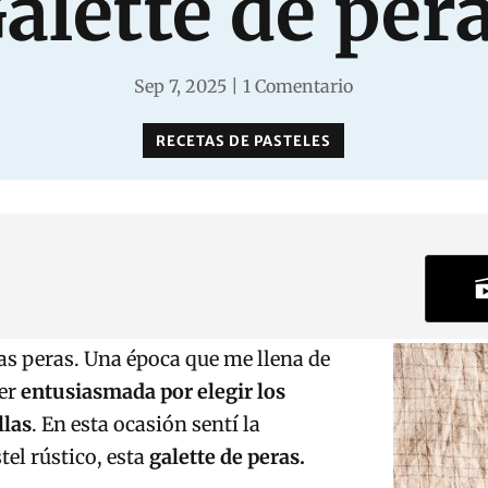
alette de per
Sep 7, 2025
|
1 Comentario
RECETAS DE PASTELES
as peras. Una época que me llena de
per
entusiasmada por elegir los
llas
. En esta ocasión sentí la
el rústico, esta
galette de peras.