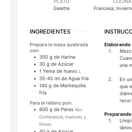
PLATO
COCINA
Galette
Francesa, Invier
INGREDIENTES
INSTRUC
Prepara la masa quebrada
Elaborando 
con:
Mezcl
300
g
de Harina
Cuand
30
g
de Azúcar
una m
1
Yema de huevo
L
35-45
ml
de Agua fría
En un
140
g
de Mantequilla
que e
fría
diáme
recor
Para el relleno pon:
900
g
de Peras
tipo
Preparando 
Conferencia, maduras y
Limpi
firmes
lámin
40
g
de Azúcar