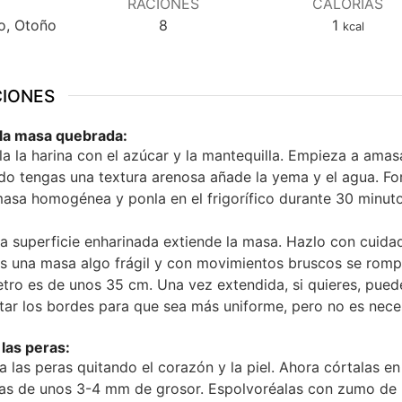
RACIONES
CALORÍAS
no, Otoño
8
1
kcal
CIONES
la masa quebrada:
a la harina con el azúcar y la mantequilla. Empieza a amasa
o tengas una textura arenosa añade la yema y el agua. F
asa homogénea y ponla en el frigorífico durante 30 minuto
a superficie enharinada extiende la masa. Hazlo con cuida
s una masa algo frágil y con movimientos bruscos se romp
tro es de unos 35 cm. Una vez extendida, si quieres, pued
tar los bordes para que sea más uniforme, pero no es nece
las peras:
a las peras quitando el corazón y la piel. Ahora córtalas en
as de unos 3-4 mm de grosor. Espolvoréalas con zumo de 