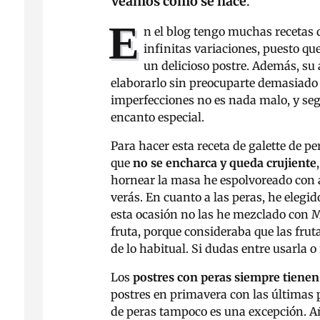
Veamos cómo se hace
.
E
n el blog tengo muchas recetas 
infinitas variaciones, puesto qu
un delicioso postre. Además, su 
elaborarlo sin preocuparte demasiado p
imperfecciones no es nada malo, y seg
encanto especial.
Para hacer esta receta de galette de p
que
no se encharca y queda crujiente
hornear la masa he espolvoreado con 
verás. En cuanto a las peras, he elegid
esta ocasión no las he mezclado con M
fruta, porque consideraba que las frut
de lo habitual. Si dudas entre usarla o 
Los
postres con peras siempre tienen
postres en primavera con las últimas p
de peras tampoco es una excepción. Añá