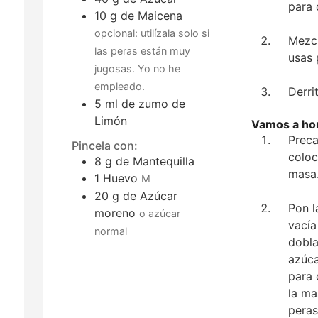
para 
10
g
de Maicena
opcional: utilízala solo si
Mezcl
las peras están muy
usas 
jugosas. Yo no he
empleado.
Derri
5
ml
de zumo de
Limón
Vamos a ho
Preca
Pincela con:
coloc
8
g
de Mantequilla
masa
1
Huevo
M
20
g
de Azúcar
Pon l
moreno
o azúcar
vacía
normal
dobla
azúca
para 
la ma
peras