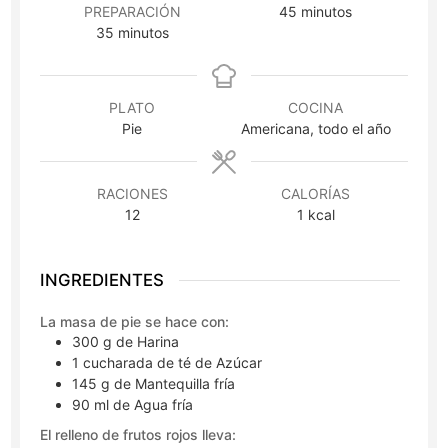
minutos
PREPARACIÓN
45
minutos
minutos
35
minutos
PLATO
COCINA
Pie
Americana, todo el año
RACIONES
CALORÍAS
12
1
kcal
INGREDIENTES
La masa de pie se hace con:
300
g
de Harina
1
cucharada de té
de Azúcar
145
g
de Mantequilla fría
90
ml
de Agua fría
El relleno de frutos rojos lleva: