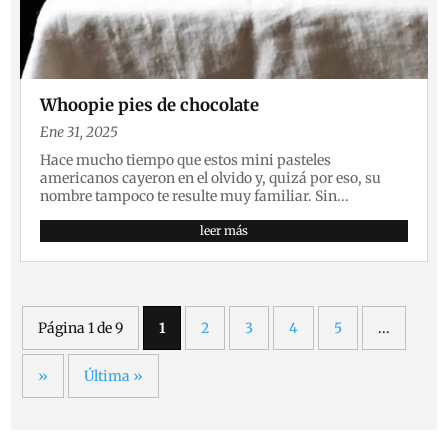
Whoopie pies de chocolate
Ene 31, 2025
Hace mucho tiempo que estos mini pasteles
americanos cayeron en el olvido y, quizá por eso, su
nombre tampoco te resulte muy familiar. Sin...
leer más
Página 1 de 9
1
2
3
4
5
...
»
Última »