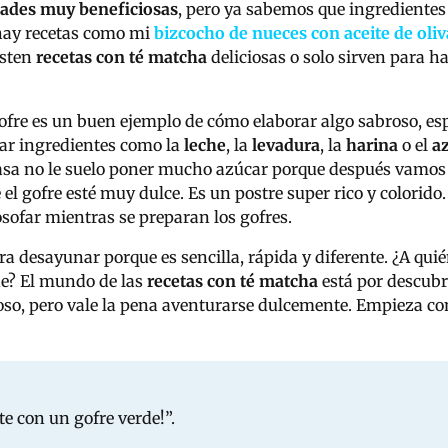
ades muy beneficiosas
, pero ya sabemos que ingredientes
 hay recetas como mi
bizcocho de nueces con aceite de oliv
isten
recetas con té matcha
deliciosas o solo sirven para h
ofre es un buen ejemplo de cómo elaborar algo sabroso, e
ar ingredientes como la
leche
, la
levadura
, la
harina
o el
az
masa no le suelo poner mucho azúcar porque después vamos
ue el gofre esté muy dulce. Es un postre super rico y color
osofar mientras se preparan los gofres.
ra desayunar porque es sencilla, rápida y diferente. ¿A qui
rde? El mundo de las
recetas con té matcha
está por descubr
so, pero vale la pena aventurarse dulcemente. Empieza co
te con un gofre verde!”.