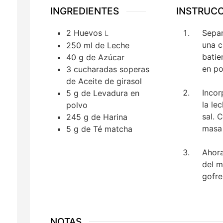
INGREDIENTES
INSTRUC
2
Huevos
Separ
L
una c
250
ml
de Leche
batie
40
g
de Azúcar
en po
3
cucharadas soperas
de Aceite de girasol
Incor
5
g
de Levadura en
la le
polvo
sal. 
245
g
de Harina
masa 
5
g
de Té matcha
Ahora
del m
gofre
NOTAS