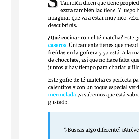
S
También dicen que tiene
propied
extra
también las tiene. Y luego
imaginar que va a estar muy rico. ¿Ex
descubrirás.
¿Qué cocinar con el té matcha?
Este g
caseros
. Únicamente tienes que mezcl
freírlas en la gofrera
y ya está. A la 
de chocolate
, así que no hace falta q
juntos y hay tiempo para charlar y fil
Este
gofre de té matcha
es perfecta pa
calentitos y con un toque especial ve
mermelada
ya sabemos que está sabro
gustado.
“¿Buscas algo diferente? ¡Atréve