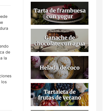
uede
ue
adura
iendo
zca de
a la
cciones
 los