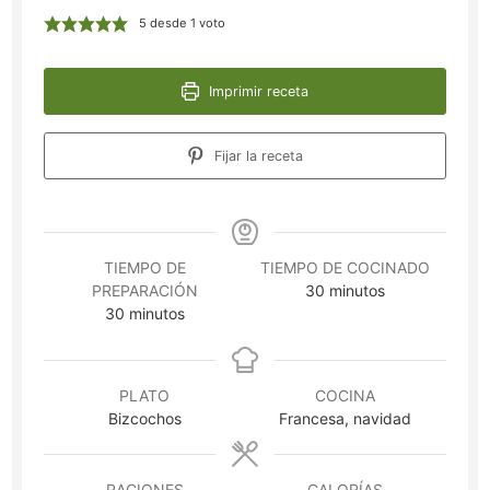
5
desde 1 voto
Imprimir receta
Fijar la receta
TIEMPO DE
TIEMPO DE COCINADO
minutos
PREPARACIÓN
30
minutos
minutos
30
minutos
PLATO
COCINA
Bizcochos
Francesa, navidad
RACIONES
CALORÍAS