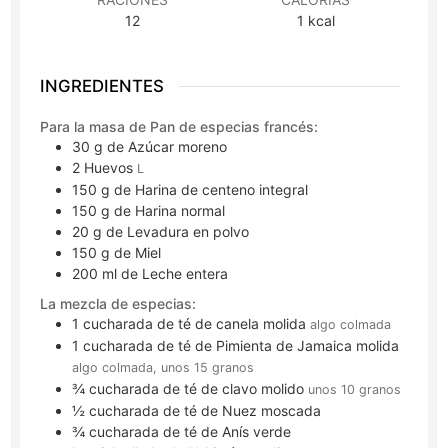
12
1
kcal
INGREDIENTES
Para la masa de Pan de especias francés:
30
g
de Azúcar moreno
2
Huevos
L
150
g
de Harina de centeno integral
150
g
de Harina normal
20
g
de Levadura en polvo
150
g
de Miel
200
ml
de Leche entera
La mezcla de especias:
1
cucharada de té
de canela molida
algo colmada
1
cucharada de té
de Pimienta de Jamaica molida
algo colmada, unos 15 granos
¾
cucharada de té
de clavo molido
unos 10 granos
½
cucharada de té
de Nuez moscada
¾
cucharada de té
de Anís verde