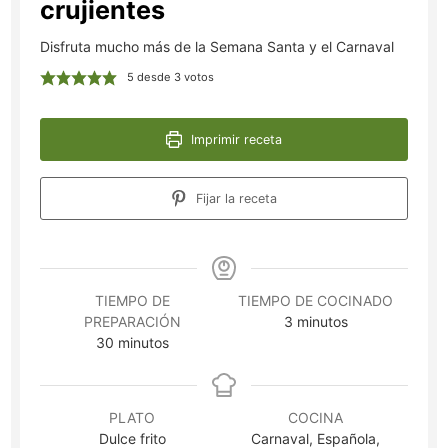
crujientes
Disfruta mucho más de la Semana Santa y el Carnaval
5
desde
3
votos
Imprimir receta
Fijar la receta
TIEMPO DE
TIEMPO DE COCINADO
minutos
PREPARACIÓN
3
minutos
minutos
30
minutos
PLATO
COCINA
Dulce frito
Carnaval, Española,