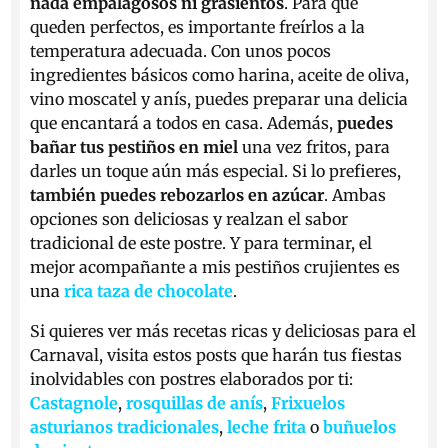
nada empalagosos ni grasientos
. Para que
queden perfectos, es importante freírlos a la
temperatura adecuada. Con unos pocos
ingredientes básicos como harina, aceite de oliva,
vino moscatel y anís, puedes preparar una delicia
que encantará a todos en casa. Además,
puedes
bañar tus pestiños en miel
una vez fritos, para
darles un toque aún más especial. Si lo prefieres,
también puedes rebozarlos en azúcar
. Ambas
opciones son deliciosas y realzan el sabor
tradicional de este postre. Y para terminar, el
mejor acompañante a mis pestiños crujientes es
una
rica taza de chocolate
.
Si quieres ver más recetas ricas y deliciosas para el
Carnaval, visita estos posts que harán tus fiestas
inolvidables con postres elaborados por ti:
Castagnole
,
rosquillas de anís
,
Frixuelos
asturianos tradicionales
,
leche frita
o
buñuelos