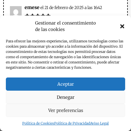
emese
el 21 de febrero de 2025 a las 16:42
Gestionar el consentimiento
de las cookies
.
Responder
Para ofrecer las mejores experiencias, utilizamos tecnologías como las
cookies para almacenar y/o acceder a la información del dispositivo. El
consentimiento de estas tecnologías nos permitirá procesar datos
como el comportamiento de navegación o las identificaciones únicas
Terminator
el 9 de enero de 2026 a las 20:26
en este sitio. No consentir o retirar el consentimiento, puede afectar
negativamente a ciertas características y funciones.
Muy bien explicado. La haré muy pronto.,
Aceptar
Responder
Denegar
emese
Ver preferencias
el 10 de enero de 2026 a las 20:01
Hola,
Política de Cookies
Política de Privacidad
Aviso Legal
Muchas gracias por tu comentario. Avísame