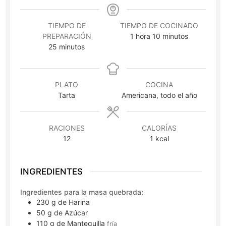
TIEMPO DE
TIEMPO DE COCINADO
hora
minutos
PREPARACIÓN
1
hora
10
minutos
minutos
25
minutos
PLATO
COCINA
Tarta
Americana, todo el año
RACIONES
CALORÍAS
12
1
kcal
INGREDIENTES
Ingredientes para la masa quebrada:
230
g
de Harina
50
g
de Azúcar
110
g
de Mantequilla
fría