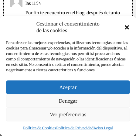
las 11:54
Por fin te encuentro en el blog, después de tanto
tiempo en instagram =)
Gestionar el consentimiento
Me encanta esta tartita de queso que has hecho,
de las cookies
tiene pintaza total!!
Un besazo!
Para ofrecer las mejores experiencias, utilizamos tecnologías como las
cookies para almacenar y/o acceder a la información del dispositivo. El
Responder
consentimiento de estas tecnologías nos permitirá procesar datos
como el comportamiento de navegación o las identificaciones únicas
en este sitio. No consentir o retirar el consentimiento, puede afectar
emese
negativamente a ciertas características y funciones.
el 31 de octubre de 2016 a las 16:48
Gracias Kim!!
Aceptar
¡Bien venido! Gracias por seguirme ! Ya me
acuerdo el curioso Mugis que me gusto
Denegar
Instagram. A ver si te gustan otras recetas
mías también ….
Ver preferencias
Saludos desde Zaragoza.
Responder
Política de Cookies
Política de Privacidad
Aviso Legal