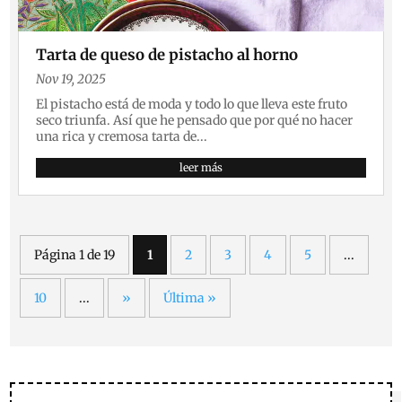
Tarta de queso de pistacho al horno
Nov 19, 2025
El pistacho está de moda y todo lo que lleva este fruto
seco triunfa. Así que he pensado que por qué no hacer
una rica y cremosa tarta de...
leer más
Página 1 de 19
1
2
3
4
5
...
10
...
»
Última »