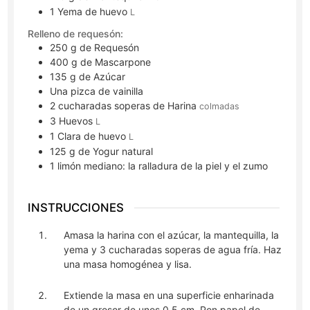
1
Yema de huevo
L
Relleno de requesón:
250
g
de Requesón
400
g
de Mascarpone
135
g
de Azúcar
Una pizca de vainilla
2
cucharadas soperas
de Harina
colmadas
3
Huevos
L
1
Clara de huevo
L
125
g
de Yogur natural
1 limón mediano: la ralladura de la piel y el zumo
INSTRUCCIONES
Amasa la harina con el azúcar, la mantequilla, la
yema y 3 cucharadas soperas de agua fría. Haz
una masa homogénea y lisa.
Extiende la masa en una superficie enharinada
de un grosor de unos 0,5 cm. Pon papel de