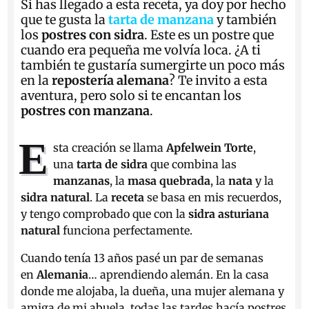
Si has llegado a esta receta, ya doy por hecho
que te gusta la
tarta de manzana
y también
los
postres con sidra
. Este es un postre que
cuando era pequeña me volvía loca. ¿A ti
también te gustaría sumergirte un poco más
en la
repostería alemana
? Te invito a esta
aventura, pero solo si te encantan los
postres con manzana
.
E
sta creación se llama
Apfelwein Torte
,
una
tarta de sidra
que combina las
manzanas
, la
masa quebrada
, la
nata
y la
sidra natural
. La
receta
se basa en mis recuerdos,
y tengo comprobado que con la
sidra asturiana
natural
funciona perfectamente.
Cuando tenía 13 años pasé un par de semanas
en
Alemania
… aprendiendo alemán. En la casa
donde me alojaba, la dueña, una mujer alemana y
amiga de mi abuela, todas las tardes hacía postres