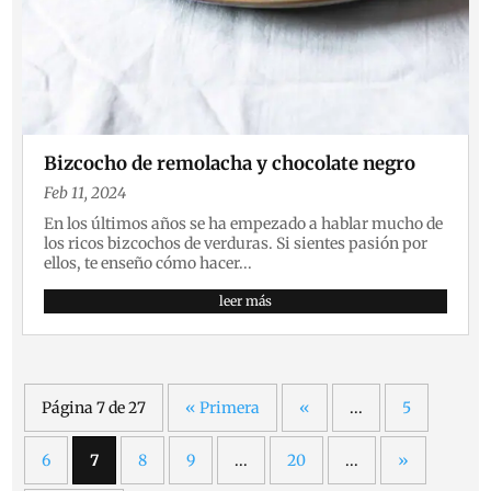
Bizcocho de remolacha y chocolate negro
Feb 11, 2024
En los últimos años se ha empezado a hablar mucho de
los ricos bizcochos de verduras. Si sientes pasión por
ellos, te enseño cómo hacer...
leer más
Página 7 de 27
« Primera
«
...
5
6
7
8
9
...
20
...
»