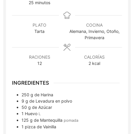
minutos
25
minutos
PLATO
COCINA
Tarta
Alemana, Invierno, Otoño,
Primavera
RACIONES
CALORÍAS
12
2
kcal
INGREDIENTES
250
g
de Harina
9
g
de Levadura en polvo
50
g
de Azúcar
1
Huevo
L
125
g
de Mantequilla
pomada
1
pizca
de Vainilla