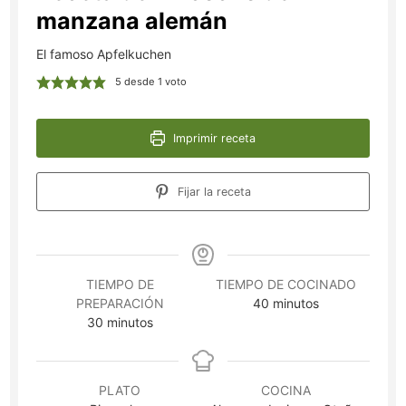
manzana alemán
El famoso Apfelkuchen
5
desde 1 voto
Imprimir receta
Fijar la receta
TIEMPO DE
TIEMPO DE COCINADO
minutos
PREPARACIÓN
40
minutos
minutos
30
minutos
PLATO
COCINA