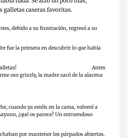
o había nada. Se alzó un poco más,
s galletas caseras favoritas.
tes, debido a su frustración, regresó a su
re fue la primera en descubrir lo que había
do.
ha comido todas las galletas! Antes
orme oso grizzly, la madre sacó de la alacena
.
che, cuando ya estéis en la cama, volveré a
esayuno, ¿qué os parece? Un estruendoso
 luchaban por mantener los párpados abiertos.