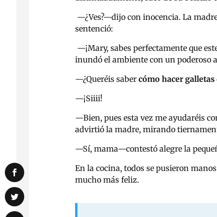
—
¿Ves?
—dijo con inocencia.
La madre 
sentenció:
—
¡Mary, sabes perfectamente que este 
inundó el ambiente con un poderoso
—
¿Queréis saber
cómo hacer galletas
—
¡Siiii!
—
Bien, pues esta vez me ayudaréis co
advirtió la madre, mirando tiernamente
—
Sí, mama
—
contestó alegre la peque
En la cocina, todos se pusieron manos a
mucho más feliz.