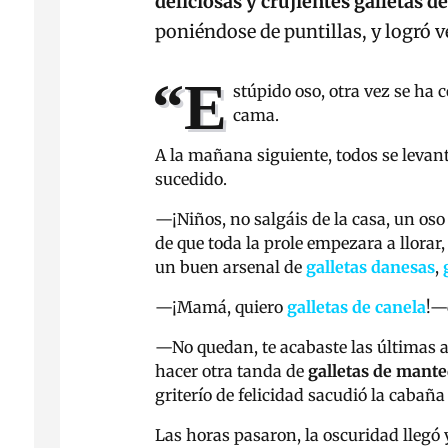
deliciosas y crujientes galletas 
poniéndose de puntillas, y logró ve
“E
stúpido oso, otra vez se ha 
cama.
A la mañana siguiente, todos se levan
su
—
¡Niños, no salgáis de la ca
de que toda la prole empezara a llorar
un buen arsenal de
galletas danesas
,
—
¡Mamá, quiero
galletas de canela
!
—
—
No quedan, te acabaste las últimas 
hacer otra tanda de
galletas de mante
griterío de felicidad sacudió la cab
Las horas pasaron, la oscuridad llegó