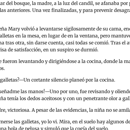
r del bosque, la madre, a la luz del candil, se afanaba por
as anteriores. Una vez finalizadas, y para prevenir desagra
ña Mary volvió a levantarse sigilosamente de su cama, enc
alletas en la mesa, en lugar de en la ventana, pero mantuvo
na tras otra, sin darse cuenta, casi todas se comió. Tras el
isa de satisfacción, en un suspiro se durmió.
 fueron levantando y dirigiéndose a la cocina, donde la ma
os.
galletas?
—
Un cortante silencio planeó por la cocina.
Enseñadme las manos!
—
Uno por uno, fue revisando y olien
niña tenía los dedos aceitosos y con un penetrante olor a ga
e, victoriosa. A pesar de las evidencias, la niña no se ami
erse las galletas, yo lo vi. Mira, en el suelo hay algunos de
na bola de pelusa y simuló que la cogía del suelo.