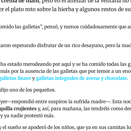
de crema de maní
, pero en el alfeizar de la ventana n
r el plato roto sobre la hierba y algunos restos de su
comido las galletas”, pensó, y menos cuidadosamente que an
taron esperando disfrutar de un rico desayuno, pero la mad
cedi
sa, un oso ha estado merodeando por aquí y se 
, más por la ausencia de las galletas que por temor a un en
galletas linzer
y
galletas integrales de avena y chocolate
dijo uno de los pequeños.
ayer
—
respondió entre suspiros la sufrida madre
—
. Esta no
quilla crujientes
y, así, para mañana, las tendréis como d
aña y ya nadie protestó más.
 y el sueño se apoderó de los niños, que ya en sus camitas