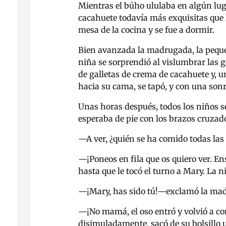
Mientras el búho ululaba en algún luga
cacahuete todavía más exquisitas que l
mesa de la cocina y se fue a dormir.
Bien avanzada la madrugada, la peque
niña se sorprendió al vislumbrar las g
de galletas de crema de cacahuete y, u
hacia su cama, se tapó, y con una sonr
Unas horas después, todos los niños se
esperaba de pie con los brazos cruzad
—
A ver, ¿quién se ha comido todas las 
—
¡Poneos en fila que os quiero ver. 
hasta que le tocó el turno a Mary. La 
—
¡Mary, has sido tú!
—
exclamó la madr
—
¡No mamá, el oso entró y volvió a com
disimuladamente, sacó de su bolsillo u