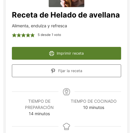
Receta de Helado de avellana
Alimenta, endulza y refresca
5
desde 1 voto
Imprimir receta
Fijar la receta
TIEMPO DE
TIEMPO DE COCINADO
minutos
PREPARACIÓN
10
minutos
minutos
14
minutos