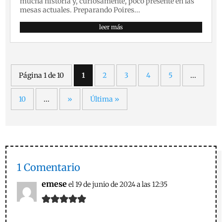
mucha historia y, curiosamente, poco presente en las
mesas actuales. Preparando Poires...
leer más
Página 1 de 10
1
2
3
4
5
...
10
...
»
Última »
1 Comentario
emese
el 19 de junio de 2024 a las 12:35