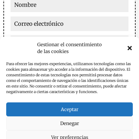
Gestionar el consentimiento
de las cookies
Guarda mi nombre, correo electrónico y web en este
Para ofrecer las mejores experiencias, utilizamos tecnologías como las
navegador para la próxima vez que comente.
cookies para almacenar y/o acceder a la información del dispositivo. El
consentimiento de estas tecnologías nos permitirá procesar datos
Enviar comentario
como el comportamiento de navegación o las identificaciones únicas
en este sitio. No consentir o retirar el consentimiento, puede afectar
negativamente a ciertas características y funciones.
Aceptar
Denegar
Aviso Legal
Política de Privacidad
Política de Cookies
Contacta
Ver preferencias