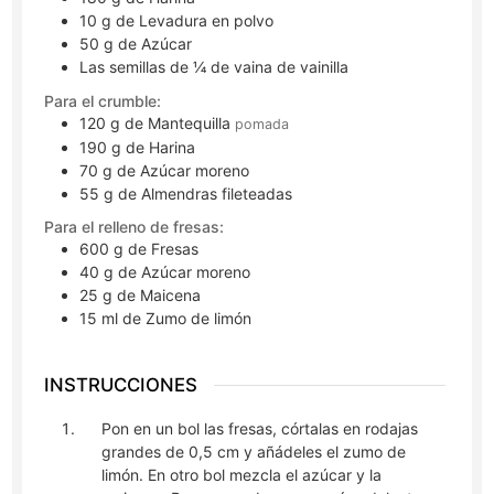
10
g
de Levadura en polvo
50
g
de Azúcar
Las semillas de ¼ de vaina de vainilla
Para el crumble:
120
g
de Mantequilla
pomada
190
g
de Harina
70
g
de Azúcar moreno
55
g
de Almendras fileteadas
Para el relleno de fresas:
600
g
de Fresas
40
g
de Azúcar moreno
25
g
de Maicena
15
ml
de Zumo de limón
INSTRUCCIONES
Pon en un bol las fresas, córtalas en rodajas
grandes de 0,5 cm y añádeles el zumo de
limón. En otro bol mezcla el azúcar y la