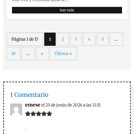
leer más
Página 1 de 17
1
2
3
4
5
...
10
...
»
Última »
1 Comentario
emese
el 23 de junio de 2024 a las 11:31
.