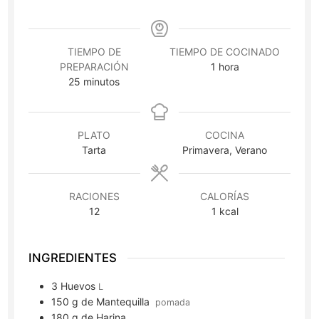
TIEMPO DE
TIEMPO DE COCINADO
hora
PREPARACIÓN
1
hora
minutos
25
minutos
PLATO
COCINA
Tarta
Primavera, Verano
RACIONES
CALORÍAS
12
1
kcal
INGREDIENTES
3
Huevos
L
150
g
de Mantequilla
pomada
180
g
de Harina