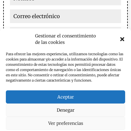
Gestionar el consentimiento
de las cookies
Guarda mi nombre, correo electrónico y web en este
Para ofrecer las mejores experiencias, utilizamos tecnologías como las
navegador para la próxima vez que comente.
cookies para almacenar y/o acceder a la información del dispositivo. El
consentimiento de estas tecnologías nos permitirá procesar datos
Enviar comentario
como el comportamiento de navegación o las identificaciones únicas
en este sitio. No consentir o retirar el consentimiento, puede afectar
negativamente a ciertas características y funciones.
Aceptar
Denegar
Aviso Legal
Política de Privacidad
Política de Cookies
Contacta
Ver preferencias