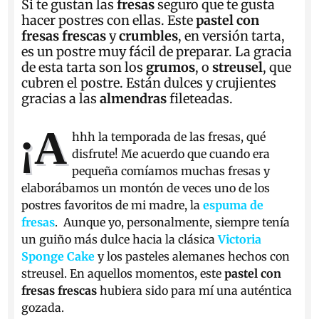
Si te gustan las
fresas
seguro que te gusta
hacer postres con ellas. Este
pastel con
fresas frescas
y
crumbles
, en versión tarta,
es un postre muy fácil de preparar. La gracia
de esta tarta son los
grumos
, o
streusel
, que
cubren el postre. Están dulces y crujientes
gracias a las
almendras
fileteadas.
¡A
hhh la temporada de las fresas, qué
disfrute! Me acuerdo que cuando era
pequeña comíamos muchas fresas y
elaborábamos un montón de veces uno de los
postres favoritos de mi madre, la
espuma de
fresas
. Aunque yo, personalmente, siempre tenía
un guiño más dulce hacia la clásica
Victoria
Sponge Cake
y los pasteles alemanes hechos con
streusel. En aquellos momentos, este
pastel con
fresas frescas
hubiera sido para mí una auténtica
gozada.