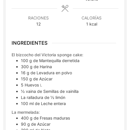
RACIONES
CALORÍAS
12
1
kcal
INGREDIENTES
El bizcocho del Victoria sponge cake:
100
g
de Mantequilla derretida
300
g
de Harina
16
g
de Levadura en polvo
150
g
de Azúcar
5
Huevos
L
½
vaina
de Semillas de vainilla
La ralladura de ½ limón
100
ml
de Leche entera
La mermelada:
400
g
de Fresas maduras
90
g
de Azúcar