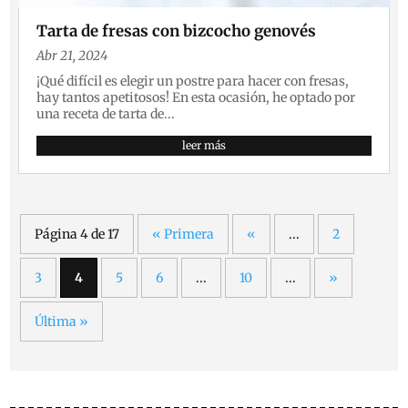
Tarta de fresas con bizcocho genovés
Abr 21, 2024
¡Qué difícil es elegir un postre para hacer con fresas,
hay tantos apetitosos! En esta ocasión, he optado por
una receta de tarta de...
leer más
Página 4 de 17
« Primera
«
...
2
3
4
5
6
...
10
...
»
Última »