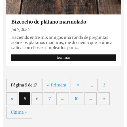
Bizcocho de plátano marmolado
Jul 7, 2024
Haciendo entre mis amigos una ronda de preguntas
sobre los plátanos maduros, me di cuenta que la única
salida con ellos es emplearlos para...
leer más
Página 5 de 17
« Primera
«
...
3
4
5
6
7
...
10
...
»
Última »