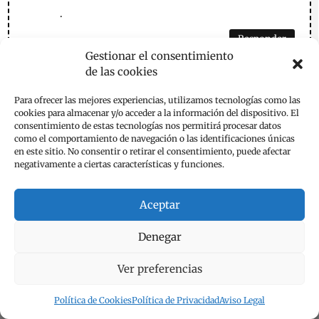
.
Responder
Gestionar el consentimiento
de las cookies
Enviar un comentario
Para ofrecer las mejores experiencias, utilizamos tecnologías como las
cookies para almacenar y/o acceder a la información del dispositivo. El
Tu dirección de correo electrónico no será publicada.
Los
consentimiento de estas tecnologías nos permitirá procesar datos
campos obligatorios están marcados con
*
como el comportamiento de navegación o las identificaciones únicas
en este sitio. No consentir o retirar el consentimiento, puede afectar
negativamente a ciertas características y funciones.
Aceptar
Denegar
Ver preferencias
Política de Cookies
Política de Privacidad
Aviso Legal