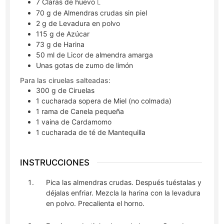
7
Claras de huevo
L
70
g
de Almendras crudas sin piel
2
g
de Levadura en polvo
115
g
de Azúcar
73
g
de Harina
50
ml
de Licor de almendra amarga
Unas gotas de zumo de limón
Para las ciruelas salteadas:
300
g
de Ciruelas
1
cucharada sopera
de Miel (no colmada)
1
rama
de Canela pequeña
1
vaina
de Cardamomo
1
cucharada de té
de Mantequilla
INSTRUCCIONES
Pica las almendras crudas. Después tuéstalas y
déjalas enfriar. Mezcla la harina con la levadura
en polvo. Precalienta el horno.