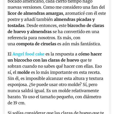
bocado americano, cada cierto tiempo hago
nuevas versiones. Como me considero una fan del
licor de almendras amargas
, aromaticé con él este
postre y añadí también
almendras picadas y
tostadas
. Desde entonces, este
bizcocho de claras
de huevo y almendras
se ha convertido en una
referencia para nosotros. Es más, con
una
compota de ciruelas
es aún más fantástica.
El
Angel food cake
es la respuesta a
cómo hacer
un bizcocho con las claras de huevo
que te
sobran cuando no sabes qué hacer con ellas. Eso
sí, el
molde
es lo más importante en esta receta.
Sin él, es imposible alcanzar esta altura y textura
esponjosa. ¿Se puede usar otro molde? Sí, pero
nunca saldrá igual. Es un molde relativamente
barato. Yo uso el tamaño pequeño, con diámetro
de 19 cm.
Si solías considerar que las claras de huevo que te