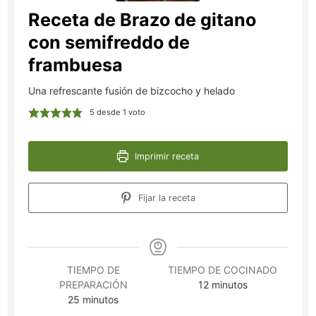
Receta de Brazo de gitano
con semifreddo de
frambuesa
Una refrescante fusión de bizcocho y helado
5
desde 1 voto
Imprimir receta
Fijar la receta
TIEMPO DE
TIEMPO DE COCINADO
minutos
PREPARACIÓN
12
minutos
minutos
25
minutos