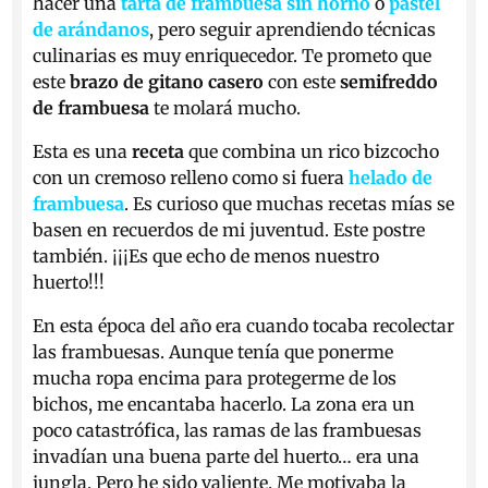
hacer una
tarta de frambuesa sin horno
o
pastel
de arándanos
, pero seguir aprendiendo técnicas
culinarias es muy enriquecedor. Te prometo que
este
brazo de gitano casero
con este
semifreddo
de frambuesa
te molará mucho.
Esta es una
receta
que combina un rico bizcocho
con un cremoso relleno como si fuera
helado de
frambuesa
. Es curioso que muchas recetas mías se
basen en recuerdos de mi juventud. Este postre
también. ¡¡¡Es que echo de menos nuestro
huerto!!!
En esta época del año era cuando tocaba recolectar
las frambuesas. Aunque tenía que ponerme
mucha ropa encima para protegerme de los
bichos, me encantaba hacerlo. La zona era un
poco catastrófica, las ramas de las frambuesas
invadían una buena parte del huerto… era una
jungla. Pero he sido valiente. Me motivaba la