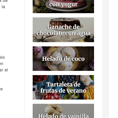
a de
 la
elo
en
ar el
de