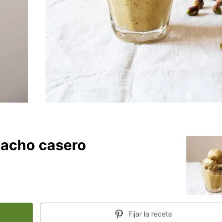
tacho casero
Fijar la receta