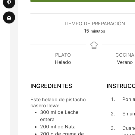
TIEMPO DE PREPARACIÓN
minutos
15
minutos
PLATO
COCINA
Helado
Verano
INGREDIENTES
INSTRUC
Pon a
Este helado de pistacho
casero lleva:
300
ml
de Leche
En un
entera
200
ml
de Nata
Cuand
200
g
de crema de