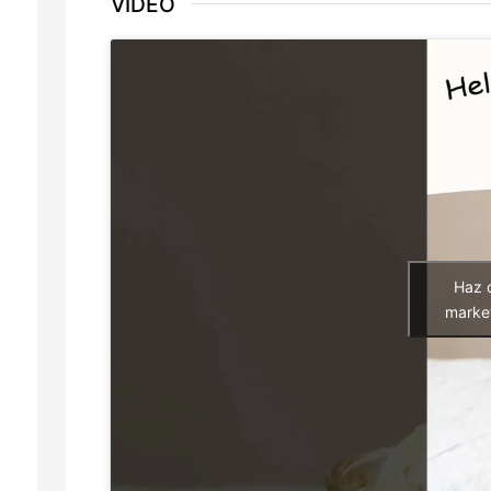
VÍDEO
Haz 
market