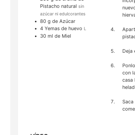
incor
Pistacho natural
sin
nuevo
azúcar ni edulcorantes
hierv
80
g
de Azúcar
4
Yemas de huevo
L
Apart
30
ml
de Miel
pista
Deja 
Ponlo
con l
casa 
helad
Saca 
comer