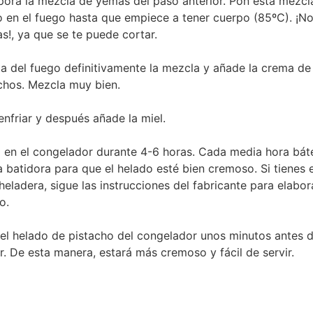
pora la mezcla de yemas del paso anterior. Pon esta mezcl
 en el fuego hasta que empiece a tener cuerpo (85ºC). ¡No
as!, ya que se te puede cortar.
a del fuego definitivamente la mezcla y añade la crema de
chos. Mezcla muy bien.
enfriar y después añade la miel.
 en el congelador durante 4-6 horas. Cada media hora bát
a batidora para que el helado esté bien cremoso. Si tienes 
heladera, sigue las instrucciones del fabricante para elabor
o.
el helado de pistacho del congelador unos minutos antes 
. De esta manera, estará más cremoso y fácil de servir.