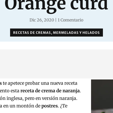
Orange curd
Dic 26, 2020
|
1 Comentario
RECETAS DE CREMAS, MERMELADAS Y HELADOS
s
te apetece probar una nueva receta
sento esta
receta de
crema de naranja
.
n inglesa, pero en versión naranja.
la en un montón de
postres
. ¿Te