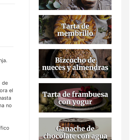
nja.
o de
ora el
hasta
ma no
ífico