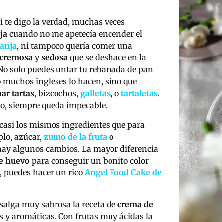
Si te digo la verdad, muchas veces
ja
cuando no me apetecía encender el
ranja
, ni tampoco quería comer una
cremosa
y
sedosa
que se deshace en la
 No solo puedes untar tu rebanada de pan
o muchos ingleses lo hacen, sino que
nar tartas
, bizcochos,
galletas
, o
tartaletas
.
odo, siempre queda impecable.
casi los mismos ingredientes que para
lo, azúcar,
zumo de la fruta
o
a hay algunos cambios. La mayor diferencia
e huevo
para conseguir un bonito color
n, puedes hacer un rico
Angel Food Cake de
 salga muy sabrosa la receta de
crema de
s y aromáticas. Con frutas muy ácidas la