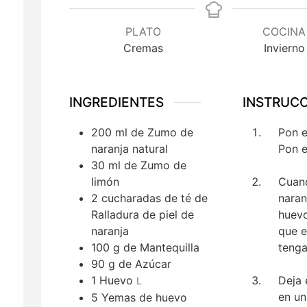
PLATO
COCINA
Cremas
Invierno
INGREDIENTES
INSTRUC
200
ml
de Zumo de
Pon e
naranja natural
Pon e
30
ml
de Zumo de
limón
Cuand
2
cucharadas de té
de
naran
Ralladura de piel de
huevo
naranja
que e
100
g
de Mantequilla
tenga
90
g
de Azúcar
1
Huevo
Deja 
L
en un
5
Yemas de huevo