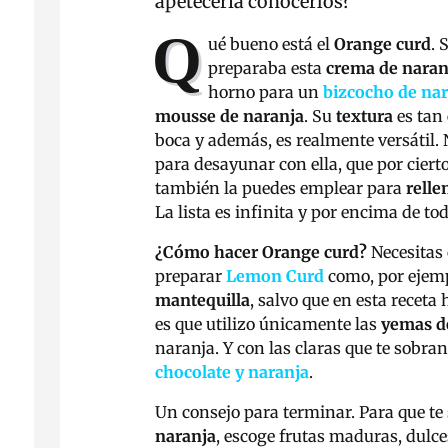
apetecería conocerlos?
Q
ué bueno está el
Orange curd
. 
preparaba esta
crema de naran
horno para un
bizcocho de na
mousse de naranja
. Su
textura
es tan
boca y además, es realmente versátil.
para desayunar con ella, que por ciert
también la puedes emplear para
relle
La lista es infinita y por encima de t
¿Cómo hacer Orange curd?
Necesitas 
preparar
Lemon Curd
como, por ejemp
mantequilla
, salvo que en esta recet
es que utilizo únicamente las
yemas d
naranja. Y con las claras que te sobra
chocolate y naranja
.
Un consejo para terminar. Para que te
naranja
, escoge frutas maduras, dulce