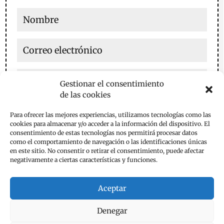
Gestionar el consentimiento
de las cookies
Guarda mi nombre, correo electrónico y web en este
Para ofrecer las mejores experiencias, utilizamos tecnologías como las
navegador para la próxima vez que comente.
cookies para almacenar y/o acceder a la información del dispositivo. El
consentimiento de estas tecnologías nos permitirá procesar datos
Enviar comentario
como el comportamiento de navegación o las identificaciones únicas
en este sitio. No consentir o retirar el consentimiento, puede afectar
negativamente a ciertas características y funciones.
Aceptar
Denegar
Aviso Legal
Política de Privacidad