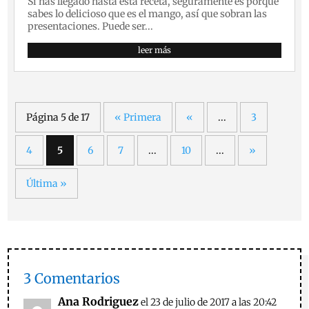
Si has llegado hasta esta receta, seguramente es porque
sabes lo delicioso que es el mango, así que sobran las
presentaciones. Puede ser...
leer más
Página 5 de 17
« Primera
«
...
3
4
5
6
7
...
10
...
»
Última »
3 Comentarios
Ana Rodriguez
el 23 de julio de 2017 a las 20:42