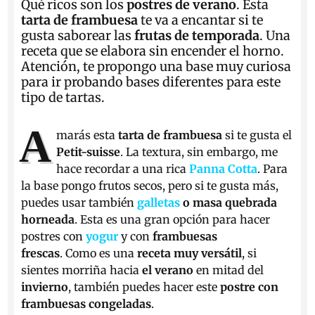
Qué ricos son los
postres de verano
. Esta
tarta de frambuesa
te va a encantar si te
gusta saborear las
frutas de temporada
. Una
receta que se elabora sin encender el horno.
Atención, te propongo una base muy curiosa
para ir probando bases diferentes para este
tipo de tartas.
A
marás esta
tarta de frambuesa
si te gusta el
Petit-suisse
. La textura, sin embargo, me
hace recordar a una rica
Panna Cotta
. Para
la base pongo frutos secos, pero si te gusta más,
puedes usar también
galletas
o masa quebrada
horneada
. Esta es una gran opción para hacer
postres con
yogur
y con
frambuesas
frescas
. Como es una
receta muy versátil
, si
sientes morriña hacia
el verano
en mitad del
invierno
, también puedes hacer este
postre con
frambuesas congeladas
.