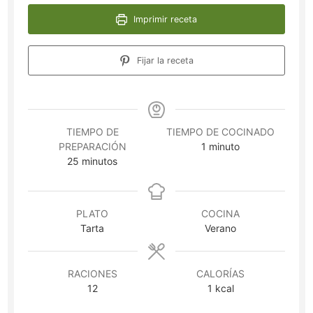
Imprimir receta
Fijar la receta
TIEMPO DE
TIEMPO DE COCINADO
minuto
PREPARACIÓN
1
minuto
minutos
25
minutos
PLATO
COCINA
Tarta
Verano
RACIONES
CALORÍAS
12
1
kcal