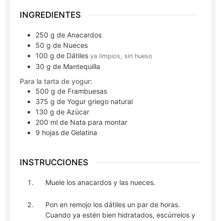
INGREDIENTES
250
g
de Anacardos
50
g
de Nueces
100
g
de Dátiles
ya limpios, sin hueso
30
g
de Mantequilla
Para la tarta de yogur:
500
g
de Frambuesas
375
g
de Yogur griego natural
130
g
de Azúcar
200
ml
de Nata para montar
9
hojas
de Gelatina
INSTRUCCIONES
Muele los anacardos y las nueces.
Pon en remojo los dátiles un par de horas.
Cuando ya estén bien hidratados, escúrrelos y