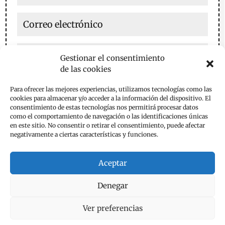
Gestionar el consentimiento
de las cookies
Guarda mi nombre, correo electrónico y web en este
Para ofrecer las mejores experiencias, utilizamos tecnologías como las
navegador para la próxima vez que comente.
cookies para almacenar y/o acceder a la información del dispositivo. El
consentimiento de estas tecnologías nos permitirá procesar datos
Enviar comentario
como el comportamiento de navegación o las identificaciones únicas
en este sitio. No consentir o retirar el consentimiento, puede afectar
negativamente a ciertas características y funciones.
Aceptar
Denegar
Aviso Legal
Política de Privacidad
Política de Cookies
Contacta
Ver preferencias