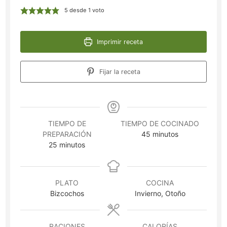
5
desde 1 voto
Imprimir receta
Fijar la receta
TIEMPO DE
TIEMPO DE COCINADO
minutos
PREPARACIÓN
45
minutos
minutos
25
minutos
PLATO
COCINA
Bizcochos
Invierno, Otoño
RACIONES
CALORÍAS